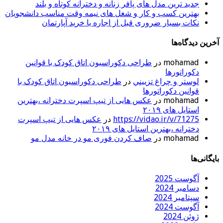
جدید ترین مدل های پافر زنانه و دخترانه کوتاه و بلند
بهترین کسب و کار و شغل های نیمه وقت مناسب دانشجویان
نکات بسیار ضروری قبل از اجاره یا خرید آپارتمان
آخرین دیدگاه‌ها
mohamad
در
طراحی دکوراسیون اتاق کودک با قوانین
دکوراتورها
لوستر و چراغ تزييني
در
طراحی دکوراسیون اتاق کودک با
قوانین دکوراتورها
mohamad
در
عکس هایی از تیپ اسپرت دخترانه ،بهترین
استایل های ۲۰۱۹
https://vidao.ir/v/71275
در
عکس هایی از تیپ اسپرت
دخترانه ،بهترین استایل های ۲۰۱۹
mohamad
در
صاف کردن فوری مو در خانه مدل مو
بایگانی‌ها
آگوست 2025
دسامبر 2024
سپتامبر 2024
آگوست 2024
ژوئن 2024