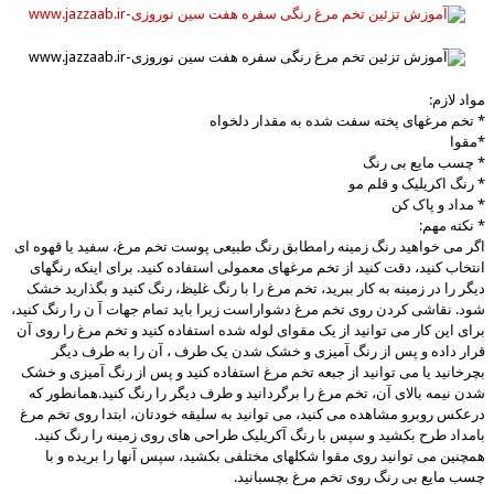
مواد لازم:
* تخم مرغهای پخته سفت شده به مقدار دلخواه
*مقوا
* چسب مایع بی رنگ
* رنگ اکریلیک و قلم مو
* مداد و پاک کن
* نکته مهم:
اگر می خواهید رنگ زمینه رامطابق رنگ طبیعی پوست تخم مرغ، سفید یا قهوه ای
انتخاب کنید، دقت کنید از تخم مرغهای معمولی استفاده کنید. برای اینکه رنگهای
دیگر را در زمینه به کار ببرید، تخم مرغ را با رنگ غلیظ، رنگ کنید و بگذارید خشک
شود. نقاشی کردن روی تخم مرغ دشواراست زیرا باید تمام جهات آ ن را رنگ کنید،
برای این کار می توانید از یک مقوای لوله شده استفاده کنید و تخم مرغ را روی آن
قرار داده و پس از رنگ آمیزی و خشک شدن یک طرف ، آن را به طرف دیگر
بچرخانید یا می توانید از جبعه تخم مرغ استفاده کنید و پس از رنگ آمیزی و خشک
شدن نیمه بالای آن، تخم مرغ را برگردانید و طرف دیگر را رنگ کنید.همانطور که
درعکس روبرو مشاهده می کنید، می توانید به سلیقه خودتان، ابتدا روی تخم مرغ
بامداد طرح بکشید و سپس با رنگ آکریلیک طراحی های روی زمینه را رنگ کنید.
همچنین می توانید روی مقوا شکلهای مختلفی بکشید، سپس آنها را بریده و با
چسب مایع بی رنگ روی تخم مرغ بچسبانید.