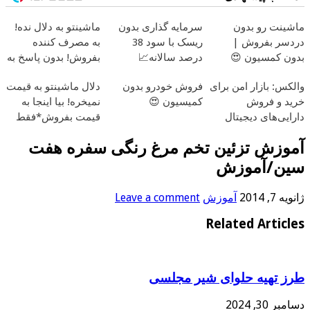
ماشینت رو بدون
سرمایه گذاری بدون
ماشینتو به دلال نده!
دردسر بفروش |
ریسک با سود 38
به مصرف کننده
بدون کمسیون 😍
درصد سالانه📈
بفروش! بدون پاسخ به
یک تماس
والکس: بازار امن برای
فروش خودرو بدون
دلال ماشینتو به قیمت
خرید و فروش
کمیسیون 😍
نمیخره! بیا اینجا به
دارایی‌های دیجیتال
قیمت بفروش*فقط
خریدار واقعی*
آموزش تزئین تخم مرغ رنگی سفره هفت
سین/آموزش
ژانویه 7, 2014
آموزش
Leave a comment
Related Articles
طرز تهیه حلوای شیر مجلسی
دسامبر 30, 2024