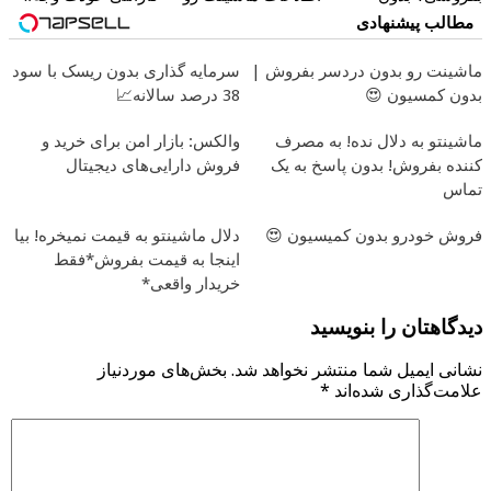
کمیسیون
اینجا ثبت کن
همین الان ببین
مطالب پیشنهادی
ماشینت رو بدون دردسر بفروش |
سرمایه گذاری بدون ریسک با سود
بدون کمسیون 😍
38 درصد سالانه📈
ماشینتو به دلال نده! به مصرف
والکس: بازار امن برای خرید و
کننده بفروش! بدون پاسخ به یک
فروش دارایی‌های دیجیتال
تماس
فروش خودرو بدون کمیسیون 😍
دلال ماشینتو به قیمت نمیخره! بیا
اینجا به قیمت بفروش*فقط
خریدار واقعی*
دیدگاهتان را بنویسید
نشانی ایمیل شما منتشر نخواهد شد.
بخش‌های موردنیاز
علامت‌گذاری شده‌اند
*