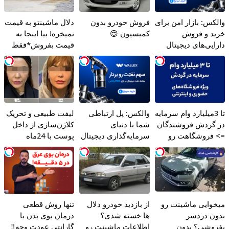
والکس: بازار امن برای
فروش خودرو بدون
دلال ماشینتو به قیمت
خرید و فروش
کمیسیون 😍
نمیخره! بیا اینجا به
دارایی‌های دیجیتال
قیمت بفروش*فقط
خریدار واقعی*
تا 3میلیارد وام سرمایه
والکس: پل ارتباطی
لیفت طبیعی و تحریک
در گردش فروشندگان
شما با دنیای
کلاژن‌سازی از داخل
=> فروشگاهت رو
سرمایه‌گذاری دیجیتال
پوست با 24ماه
ثبت کن
ماندگاری ✅ جوان شو
میخوایی ماشینت رو
از بازدید خودرو دلال
تنها روش قطعی
بدون دردسر
ها خسته شدی؟
درمان بوی بدن با
بفروشی؟ بدون
اطلاعات ماشینت رو
گارانتی عودت وجه‼️