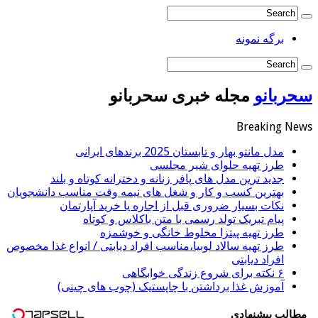
برگه نمونه
سحربانو
مجله خبری سحربانو
Breaking News
مدل مانتو بهار و تابستان 2025 برندهای ایرانی
طرز تهیه حلوای شیر مجلسی
جدید ترین مدل های پافر زنانه و دخترانه کوتاه و بلند
بهترین کسب و کار و شغل های نیمه وقت مناسب دانشجویان
نکات بسیار ضروری قبل از اجاره یا خرید آپارتمان
پیام تبریک تولد رسمی با متن باکلاس و کوتاه
طرز تهیه پیتزا مخلوط خانگی و خوشمزه
طرز تهیه سالاد لوبیا،مناسب افراد دیابتی / انواع غذا مخصوص
افراد دیابتی
۶ نکته برای شروع زندگی خوابگاهی
آموزش غذا برداشتن با چاپستیک (چوب های چینی)
مطالب پیشنهادی