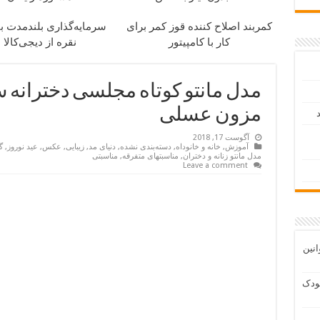
کمربند اصلاح کننده قوز کمر برای
سرمایه‌گذاری بلندمدت با
کار با کامپیتور
نقره از دیجی‌کالا
مزون عسلی
د
آگوست 17, 2018
آموزش
,
خانه و خانوداه
,
دسته‌بندی نشده
,
دنیای مد
,
زیبایی
,
عکس
,
عید نوروز
,
گ
مدل مانتو زنانه و دختران
,
مناسبتهای متفرقه
,
مناسبتی
Leave a comment
انین
ودک