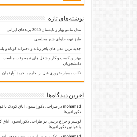
نوشته‌های تازه
مدل مانتو بهار و تابستان 2025 برندهای ایرانی
طرز تهیه حلوای شیر مجلسی
جدید ترین مدل های پافر زنانه و دخترانه کوتاه و بلن
بهترین کسب و کار و شغل های نیمه وقت مناسب
دانشجویان
نکات بسیار ضروری قبل از اجاره یا خرید آپارتمان
آخرین دیدگاه‌ها
mohamad
در
طراحی دکوراسیون اتاق کودک با قو
دکوراتورها
لوستر و چراغ تزييني
در
طراحی دکوراسیون اتاق ک
با قوانین دکوراتورها
mohamad
در
عکس هایی از تیپ اسپرت دخترانه