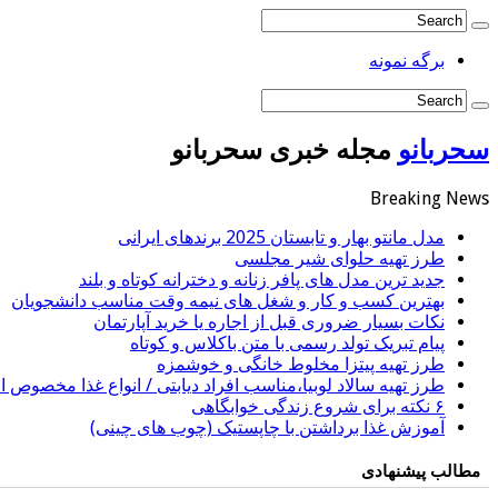
برگه نمونه
سحربانو
مجله خبری سحربانو
Breaking News
مدل مانتو بهار و تابستان 2025 برندهای ایرانی
طرز تهیه حلوای شیر مجلسی
جدید ترین مدل های پافر زنانه و دخترانه کوتاه و بلند
بهترین کسب و کار و شغل های نیمه وقت مناسب دانشجویان
نکات بسیار ضروری قبل از اجاره یا خرید آپارتمان
پیام تبریک تولد رسمی با متن باکلاس و کوتاه
طرز تهیه پیتزا مخلوط خانگی و خوشمزه
طرز تهیه سالاد لوبیا،مناسب افراد دیابتی / انواع غذا مخصوص اف
۶ نکته برای شروع زندگی خوابگاهی
آموزش غذا برداشتن با چاپستیک (چوب های چینی)
مطالب پیشنهادی