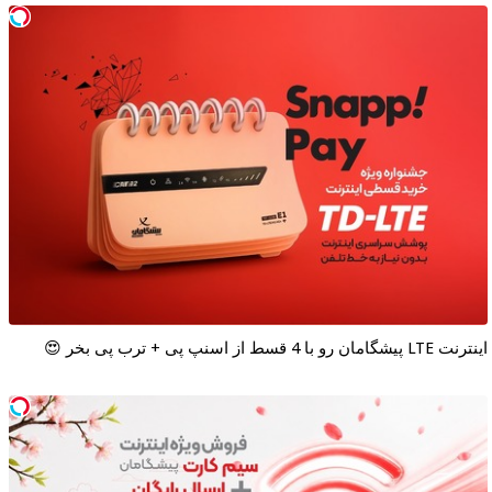
اینترنت LTE پیشگامان رو با 4 قسط از اسنپ پی + ترب پی بخر 😍