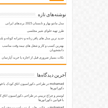
نوشته‌های تازه
مدل مانتو بهار و تابستان 2025 برندهای ایرانی
طرز تهیه حلوای شیر مجلسی
جدید ترین مدل های پافر زنانه و دخترانه کوتاه و بلن
بهترین کسب و کار و شغل های نیمه وقت مناسب
دانشجویان
نکات بسیار ضروری قبل از اجاره یا خرید آپارتمان
آخرین دیدگاه‌ها
mohamad
در
طراحی دکوراسیون اتاق کودک با قو
دکوراتورها
لوستر و چراغ تزييني
در
طراحی دکوراسیون اتاق ک
با قوانین دکوراتورها
mohamad
در
عکس هایی از تیپ اسپرت دخترانه