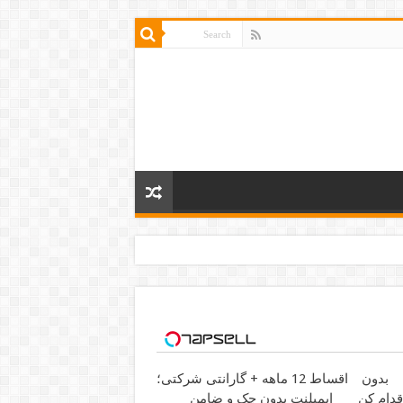
بدون
اقساط 12 ماهه + گارانتی شرکتی؛
قدام کن
ایمپلنت بدون چک و ضامن