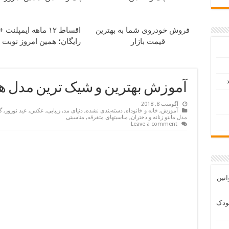
فروش خودروی شما به بهترین
اقساط ۱۲ ماهه ایمپل
قیمت بازار
رایگان؛ همین امروز نوبت 
د
آموزش بهترین و شیک ترین مدل های
آگوست 8, 2018
آموزش
,
خانه و خانوداه
,
دسته‌بندی نشده
,
دنیای مد
,
زیبایی
,
عکس
,
عید نوروز
,
گ
مدل مانتو زنانه و دختران
,
مناسبتهای متفرقه
,
مناسبتی
Leave a comment
انین
ودک