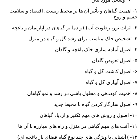
۱- اﻫﻤﯿﺖ ﮔﯿﺎﻫﺎن و ﺗﺄﺛﯿﺮ آن ﻫﺎ ﺑﺮ ﻣﺤﯿﻂ زﯾﺴﺖ، اﻗﺘﺼﺎد و ﺳﻼﻣﺖ
ﺟﺴﻢ و روح
۲- اﺛﺮات ﻧﻮر، رﻃﻮﺑﺖ آب) ) و دﻣﺎ ﺑﺮ ﮔﯿﺎﻫﺎن دﺮ آﭘﺎرﺗﻤﺎن و ﺑﺎﻏﭽﻪ
۳- ﺗﺸﺨﯿﺺ ﺧﺎک ﻣﻨﺎﺳﺐ ﺑﺮای رﺷﺪ ﮔﻞ و ﮔﯿﺎه دﺮ ﻣﻨﺰل
۴- اﺻﻮل آﻣﺎدﻪ ﺳﺎزی ﺧﺎک ﺑﺎﻏﭽﻪ و ﮔﻠﺪان
۵- اﺻﻮل ﺗﻌﻮﯾﺾ ﮔﻠﺪان
۶- اﺻﻮل ﮐﺎﺷﺖ ﮔﻞ و ﮔﯿﺎه
۷- اﺻﻮل آﺑﯿﺎری ﮔﻞ و ﮔﯿﺎه
۸- اﻫﻤﯿﺖ ﮐﻮدﺪﻫﯽ و ﻣﺤﻠﻮل ﭘﺎﺷﯽ دﺮ رﺷﺪ و ﻧﻤﻮ ﮔﯿﺎﻫﺎن
۹- اﺻﻮل ﺳﺎزﮔﺎر ﮐﺮدﻦ ﮔﯿﺎه ﺑﺎ ﻣﺤﯿﻂ ﺟﺪﯾﺪ
۱۰- اﺻﻮل و روش ﻫﺎی ﻣﻬﻢ ﺗﮑﺜﯿﺮ و ازدﯾﺎد ﮔﯿﺎﻫﺎن
۱۱- آﻓﺖ ﻫﺎی ﻣﻬﻢ ﮔﯿﺎﻫﯽ دﺮ ﻣﻨﺰل و راه ﻫﺎی ﻣﺒﺎرزه ﺑﺎ آن ﻫﺎ
۱۲- ) آﺷﻨﺎﯾﯽ ﺑﺎ وﯾﮋﮔﻰ ﻫﺎى ﭼﻨﺪ ﻧﻮع ﮔﯿﺎه ﻓﻀﺎی ﺑﺎز ﺑﺎﻏﭽﻪ ای)