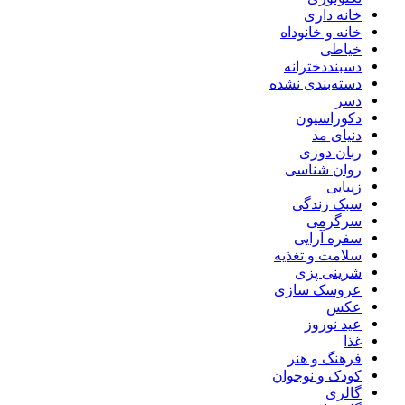
خانه داری
خانه و خانوداه
خیاطی
دسبنددخترانه
دسته‌بندی نشده
دسر
دکوراسیون
دنیای مد
ربان دوزی
روان شناسی
زیبایی
سبک زندگی
سرگرمی
سفره آرایی
سلامت و تغذیه
شرینی پزی
عروسک سازی
عکس
عید نوروز
غذا
فرهنگ و هنر
کودک و نوجوان
گالری