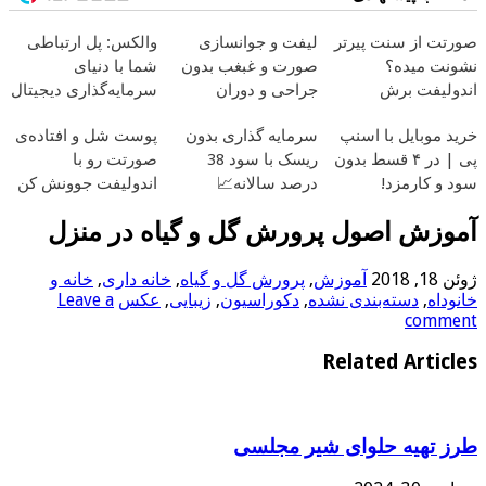
صورتت از سنت پیرتر
لیفت و جوانسازی
والکس: پل ارتباطی
نشونت میده؟
صورت و غبغب بدون
شما با دنیای
اندولیفت برش
جراحی و دوران
سرمایه‌گذاری دیجیتال
می‌گردونه 🔰
نقاهت ✨
خرید موبایل با اسنپ
سرمایه گذاری بدون
پوست شل و افتاده‌ی
پی | در ۴ قسط بدون
ریسک با سود 38
صورتت رو با
سود و کارمزد!
درصد سالانه📈
اندولیفت جوونش کن
💟
آموزش اصول پرورش گل و گیاه در منزل
ژوئن 18, 2018
آموزش
,
پرورش گل و گیاه
,
خانه داری
,
خانه و
خانوداه
,
دسته‌بندی نشده
,
دکوراسیون
,
زیبایی
,
عکس
Leave a
comment
Related Articles
طرز تهیه حلوای شیر مجلسی