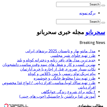
برگه نمونه
سحربانو
مجله خبری سحربانو
Breaking News
مدل مانتو بهار و تابستان 2025 برندهای ایرانی
طرز تهیه حلوای شیر مجلسی
جدید ترین مدل های پافر زنانه و دخترانه کوتاه و بلند
بهترین کسب و کار و شغل های نیمه وقت مناسب دانشجویان
نکات بسیار ضروری قبل از اجاره یا خرید آپارتمان
پیام تبریک تولد رسمی با متن باکلاس و کوتاه
طرز تهیه پیتزا مخلوط خانگی و خوشمزه
طرز تهیه سالاد لوبیا،مناسب افراد دیابتی / انواع غذا مخصوص
افراد دیابتی
۶ نکته برای شروع زندگی خوابگاهی
آموزش غذا برداشتن با چاپستیک (چوب های چینی)
مطالب پیشنهادی