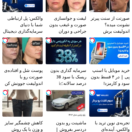
صورتت از سنت پیرتر
لیفت و جوانسازی
والکس: پل ارتباطی
نشونت میده؟
صورت و غبغب بدون
شما با دنیای
اندولیفت برش
جراحی و دوران
سرمایه‌گذاری دیجیتال
می‌گردونه 🔰
نقاهت ✨
خرید موبایل با اسنپ
سرمایه گذاری بدون
پوست شل و افتاده‌ی
پی | در ۴ قسط بدون
ریسک با سود 38
صورتت رو با
سود و کارمزد!
درصد سالانه📈
اندولیفت جوونش کن
💟
تجربه‌ی نوین ترید با
ماشینت رو بدون
کاهش چشمگیر سایز
والکس، آینده‌ای
دردسر بفروش |
و وزن با یک روش