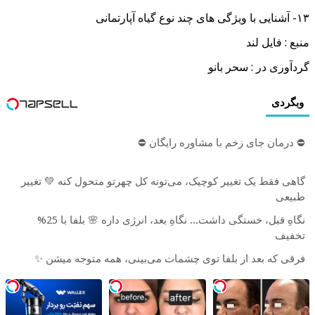
۱۳- آﺷﻨﺎﯾﯽ ﺑﺎ وﯾﮋﮔﯽ ﻫﺎی ﭼﻨﺪ ﻧﻮع ﮔﯿﺎه آﭘﺎرﺗﻤﺎﻧﯽ
منبع : فایل لند
گردآوری در : سحر بانو
وبگردی
⛔ درمان جای زخم با مشاوره رایگان ⛔
گاهی فقط یک تغییر کوچیک، می‌تونه کل چهرتو متحول کنه 💚 تغییر
طبیعی
نگاهِ قبل، خستگی داشت... نگاهِ بعد، انرژی داره 🌸 بلفا با 25%
تخفیف
فرقی که بعد از بلفا توی چشمات می‌بینی، همه متوجه میشن ✨