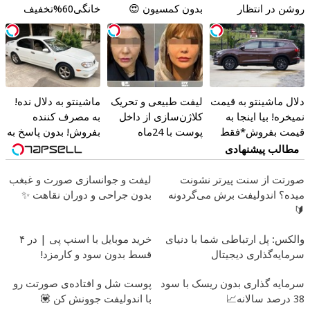
روشن در انتظار
بدون کمسیون 😍
خانگی60%تخفیف
شماست
دلال ماشینتو به قیمت
لیفت طبیعی و تحریک
ماشینتو به دلال نده!
نمیخره! بیا اینجا به
کلاژن‌سازی از داخل
به مصرف کننده
قیمت بفروش*فقط
پوست با 24ماه
بفروش! بدون پاسخ به
خریدار واقعی*
ماندگاری ✅ جوان شو
یک تماس
مطالب پیشنهادی
صورتت از سنت پیرتر نشونت
لیفت و جوانسازی صورت و غبغب
میده؟ اندولیفت برش می‌گردونه
بدون جراحی و دوران نقاهت ✨
🔰
والکس: پل ارتباطی شما با دنیای
خرید موبایل با اسنپ پی | در ۴
سرمایه‌گذاری دیجیتال
قسط بدون سود و کارمزد!
سرمایه گذاری بدون ریسک با سود
پوست شل و افتاده‌ی صورتت رو
38 درصد سالانه📈
با اندولیفت جوونش کن 💟