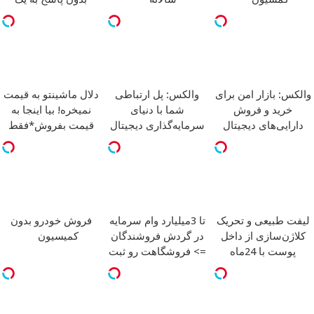
تماس
والکس: بازار امن برای
والکس: پل ارتباطی
دلال ماشینتو به قیمت
خرید و فروش
شما با دنیای
نمیخره! بیا اینجا به
دارایی‌های دیجیتال
سرمایه‌گذاری دیجیتال
قیمت بفروش*فقط
خریدار واقعی*
لیفت طبیعی و تحریک
تا 3میلیارد وام سرمایه
فروش خودرو بدون
کلاژن‌سازی از داخل
در گردش فروشندگان
کمیسیون
پوست با 24ماه
=> فروشگاهت رو ثبت
ماندگاری
جوان شو
کن