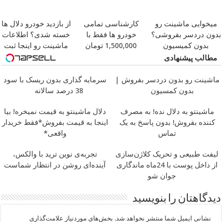
میخوایی ماشینت رو
کارشناسی تمامی
از بازدید خودرو دلال ها
بدون دردسر بفروشی؟
خودرو ها فقط با
خسته شدی؟ اطلاعات
بدون کمیسیون
1,500,000 تومان
ماشینت رو اینجا ثبت
کن
مطالب پیشنهادی
ماشینت رو بدون دردسر بفروش |
سرمایه گذاری بدون ریسک با سود
بدون کمسیون
38 درصد سالانه
ماشینتو به دلال نده! به مصرف
دلال ماشینتو به قیمت نمیخره! بیا
کننده بفروش! بدون پاسخ به یک
اینجا به قیمت بفروش*فقط خریدار
تماس
واقعی*
لیفت طبیعی و تحریک کلاژن‌سازی
تجربه‌ی نوین ترید با والکس،
از داخل پوست با 24ماه ماندگاری
آینده‌ای روشن در انتظار شماست
جوان شو
دیدگاهتان را بنویسید
نشانی ایمیل شما منتشر نخواهد شد.
بخش‌های موردنیاز علامت‌گذاری