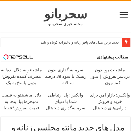
سحربانو
مجله خبری سحربانو
جدید ترین مدل های پافر زنانه و دخترانه کوتاه و بلند
مطالب پیشنهادی
ماشینت رو بدون
سرمایه گذاری بدون
ماشینتو به دلال نده! به
دردسر بفروش | بدون
ریسک با سود 38 درصد
مصرف کننده بفروش!
کمسیون
سالانه
بدون پاسخ به یک
تماس
والکس: بازار امن برای
والکس: پل ارتباطی
دلال ماشینتو به قیمت
خرید و فروش
شما با دنیای
نمیخره! بیا اینجا به
دارایی‌های دیجیتال
سرمایه‌گذاری دیجیتال
قیمت بفروش*فقط
خریدار واقعی*
مدل های جدید مانتو مجلسی زنانه و