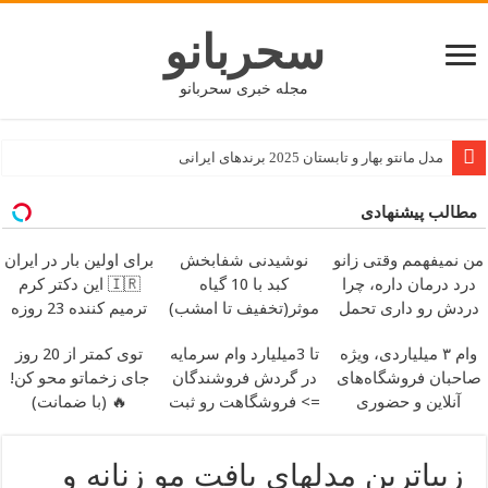
سحربانو
مجله خبری سحربانو
مدل مانتو بهار و تابستان 2025 برندهای ایرانی
طرز تهیه حلوای شیر مجلسی
مطالب پیشنهادی
جدید ترین مدل های پافر زنانه و دخترانه کوتاه و بلند
من نمیفهمم وقتی زانو
نوشیدنی شفابخش
برای اولین بار در ایران
بهترین کسب و کار و شغل های نیمه وقت مناسب دانشجویان
درد درمان داره، چرا
کبد با 10 گیاه
🇮🇷 این دکتر کرم
نکات بسیار ضروری قبل از اجاره یا خرید آپارتمان
دردش رو داری تحمل
موثر(تخفیف تا امشب)
ترمیم کننده 23 روزه
میکنی؟❗
ساخت!
پیام تبریک تولد رسمی با متن باکلاس و کوتاه
وام ۳ میلیاردی، ویژه
تا 3میلیارد وام سرمایه
توی کمتر از 20 روز
طرز تهیه پیتزا مخلوط خانگی و خوشمزه
صاحبان فروشگاه‌های
در گردش فروشندگان
جای زخماتو محو کن!
آنلاین و حضوری
=> فروشگاهت رو ثبت
🔥 (با ضمانت)
طرز تهیه سالاد لوبیا،مناسب افراد دیابتی / انواع غذا مخصوص افراد دیابتی
کن
۶ نکته برای شروع زندگی خوابگاهی
زیباترین مدلهای بافت مو زنانه و
آموزش غذا برداشتن با چاپستیک (چوب های چینی)