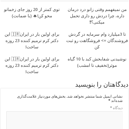
من نمیفهمم وقتی زانو درد درمان
توی کمتر از 20 روز جای زخماتو
داره، چرا دردش رو داری تحمل
محو کن!🔥 (با ضمانت)
میکنی؟❗
تا 3میلیارد وام سرمایه در گردش
برای اولین بار در ایران🇮🇷 این
فروشندگان => فروشگاهت رو ثبت
دکتر کرم ترمیم کننده 23 روزه
کن
ساخت!
نوشیدنی شفابخش کبد با 10 گیاه
برای اولین بار در ایران🇮🇷 این
موثر(تخفیف تا امشب)
دکتر کرم ترمیم کننده 23 روزه
ساخت!
دیدگاهتان را بنویسید
نشانی ایمیل شما منتشر نخواهد شد.
بخش‌های موردنیاز علامت‌گذاری
شده‌اند
*
دیدگاه
*