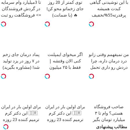
با این نوشیدنی گیاهی
توی کمتر از 20 روز
تا 3میلیارد وام سرمایه
کبدت همیشه
جای زخماتو محو کن!
در گردش فروشندگان
پرقدرته55%تخفیف
🔥 (با ضمانت)
=> فروشگاهت رو ثبت
کن
من نمیفهمم وقتی زانو
اگر میخوای ایمپلنت
پماد درمان جای زخم
درد درمان داره، چرا
کنی الان وقتشه |
در ۷ روز در یزد تولید
دردش رو داری تحمل
فقط با ۲۵ میلیون
شد! (مشاوره بگیرید)
میکنی؟❗
تومان!!!
صاحب فروشگاه
برای اولین بار در ایران
برای اولین بار در ایران
هستی؟ وام تا ۳
🇮🇷 این دکتر کرم
🇮🇷 این دکتر کرم
میلیارد تومان بگیر
ترمیم کننده 23 روزه
ترمیم کننده 23 روزه
ساخت!
ساخت!
مطالب پیشنهادی