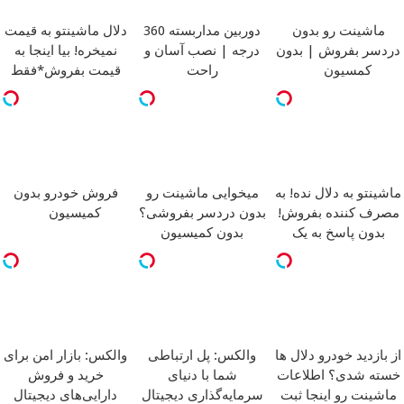
ماشینت رو بدون
دوربین مداربسته 360
دلال ماشینتو به قیمت
دردسر بفروش | بدون
درجه | نصب آسان و
نمیخره! بیا اینجا به
کمسیون
راحت
قیمت بفروش*فقط
خریدار واقعی*
ماشینتو به دلال نده! به
میخوایی ماشینت رو
فروش خودرو بدون
مصرف کننده بفروش!
بدون دردسر بفروشی؟
کمیسیون
بدون پاسخ به یک
بدون کمیسیون
تماس
از بازدید خودرو دلال ها
والکس: پل ارتباطی
والکس: بازار امن برای
خسته شدی؟ اطلاعات
شما با دنیای
خرید و فروش
ماشینت رو اینجا ثبت
سرمایه‌گذاری دیجیتال
دارایی‌های دیجیتال