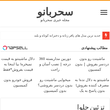
سحربانو
مجله خبری سحربانو
جدید ترین مدل های پافر زنانه و دخترانه کوتاه و بلند
بهترین کسب و کار و شغل های نیمه وقت مناسب دانشجویان
مطالب پیشنهادی
ماشینت رو بدون
دوربین مداربسته 360
دلال ماشینتو به قیمت
دردسر بفروش | بدون
درجه | نصب آسان و
نمیخره! بیا اینجا به
کمسیون
راحت
قیمت بفروش*فقط
خریدار واقعی*
ماشینتو به دلال نده! به
میخوایی ماشینت رو
فروش خودرو بدون
مصرف کننده بفروش!
بدون دردسر بفروشی؟
کمیسیون
بدون پاسخ به یک
بدون کمیسیون
تماس
تزئین حلوا