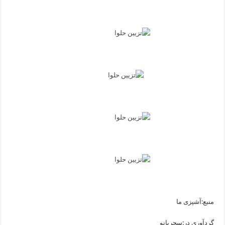
منبع:آشپزی ما
گردآوری در:سحربانو