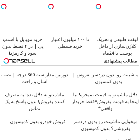
کن
لیفت طبیعی و تحریک
تا ۱۰۰ میلیون اعتبار
خرید موبایل با اسنپ
کلاژن‌سازی از داخل
خرید قسطی
پی | در ۴ قسط بدون
پوست با 24ماه
سود و کارمزد!
ماندگاری
جوان شو
مطالب پیشنهادی
ماشینت رو بدون دردسر بفروش |
دوربین مداربسته 360 درجه | نصب
بدون کمسیون
آسان و راحت
دلال ماشینتو به قیمت نمیخره! بیا
ماشینتو به دلال نده! به مصرف
اینجا به قیمت بفروش*فقط خریدار
کننده بفروش! بدون پاسخ به یک
واقعی*
تماس
میخوایی ماشینت رو بدون دردسر
فروش خودرو بدون کمیسیون
بفروشی؟ بدون کمیسیون