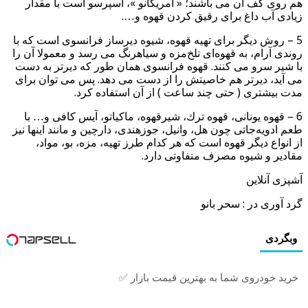
هم روی كف آن می باشند؛ « آمریكانو »، اسپرسو است با مقدار
زیادی آب داغ برای رقیق كردن قهوه و….
5 – روش دیگر برای تهیه قهوه، شیوه دیرساز فرانسوی است كه با
روندی آرام، به قهوه‌ای تلخ‌مزه و سیاهرنگ می رسد و معمولا آن را
با شیر سرو می كنند. قهوه فرانسوی همان طور كه دیرتر به دست
می آید، دیرتر هم خاصیتش را از دست می دهد. پس می توان برای
مدت بیشتری ( حتی چند ساعت ) از آن استفاده كرد.
6 – قهوه یونانی، قهوه ترك، شیرقهوه، ماكیاتو، آیس كافی و… با
طعم ادویه‌جاتی چون هل، وانیل، جوزهندی، دارچین و مانند اینها نیز
از انواع دیگر قهوه است كه هر كدام طرز تهیه، مزه، بو، مواد،
مقادیر و شیوه مصرف متفاوتی دارد.
آشپزی آنلاین
گرد آوری در : سحر بانو
وبگردی
خرید خودروی شما به بهترین قیمت بازار ✅