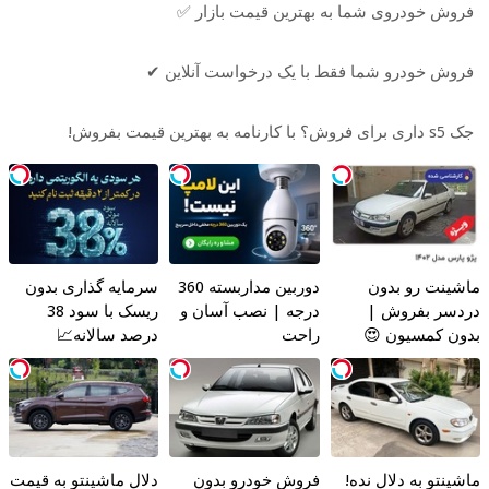
فروش خودروی شما به بهترین قیمت بازار ✅
فروش خودرو شما فقط با یک درخواست آنلاین ✔
جک s5 داری برای فروش؟ با کارنامه به بهترین قیمت بفروش!
ماشینت رو بدون
دوربین مداربسته 360
سرمایه گذاری بدون
دردسر بفروش |
درجه | نصب آسان و
ریسک با سود 38
بدون کمسیون 😍
راحت
درصد سالانه📈
ماشینتو به دلال نده!
فروش خودرو بدون
دلال ماشینتو به قیمت