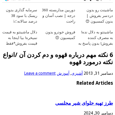
ماشینت رو بدون
دوربین مداربسته 360
سرمایه گذاری بدون
دردسر بفروش |
درجه | نصب آسان و
ریسک با سود 38
بدون کمسیون 😍
راحت
درصد سالانه📈
ماشینتو به دلال نده!
فروش خودرو بدون
دلال ماشینتو به قیمت
به مصرف کننده
کمیسیون 😍
نمیخره! بیا اینجا به
بفروش! بدون پاسخ به
قیمت بفروش*فقط
یک تماس
خریدار واقعی*
6 نکته مهم درباره قهوه و دم کردن آن /انواع
نکته درمورد قهوه
دسامبر 31, 2013
آشپزی
,
آموزش
Leave a comment
Related Articles
طرز تهیه حلوای شیر مجلسی
دسامبر 30, 2024