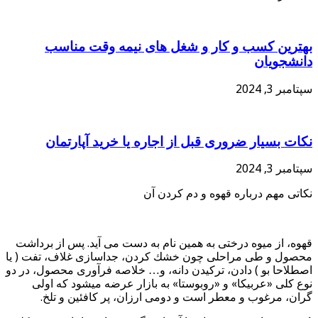
بهترین کسب و کار و شغل های نیمه وقت مناسب
دانشجویان
سپتامبر 3, 2024
نکات بسیار ضروری قبل از اجاره یا خرید آپارتمان
سپتامبر 3, 2024
نکاتی مهم درباره قهوه و دم کردن آن
قهوه، از میوه درختی به همین نام به دست می آید. پس از برداشت
محصول و طی مراحلی چون خشك كردن، جداسازی غلاف، تفت ( یا
اصطلاحا بو ) دادن، تركیدن دانه، و… خلاصه فرآوری محصول، در دو
نوع كلی «عربیكا» و «روبوستا» به بازار عرضه میشود كه اولی
گران، مرغوب و معطر است و دومی ارزان، پر كافئین و تلخ.