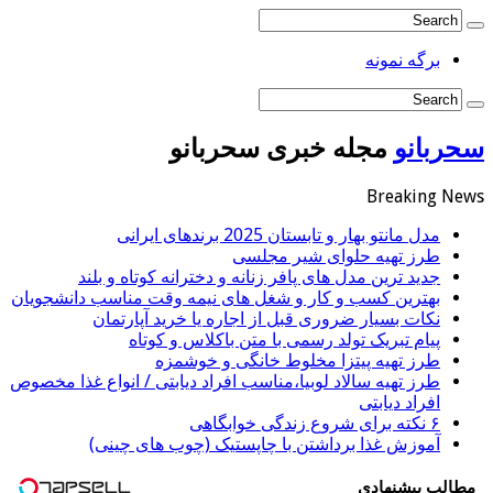
برگه نمونه
سحربانو
مجله خبری سحربانو
Breaking News
مدل مانتو بهار و تابستان 2025 برندهای ایرانی
طرز تهیه حلوای شیر مجلسی
جدید ترین مدل های پافر زنانه و دخترانه کوتاه و بلند
بهترین کسب و کار و شغل های نیمه وقت مناسب دانشجویان
نکات بسیار ضروری قبل از اجاره یا خرید آپارتمان
پیام تبریک تولد رسمی با متن باکلاس و کوتاه
طرز تهیه پیتزا مخلوط خانگی و خوشمزه
طرز تهیه سالاد لوبیا،مناسب افراد دیابتی / انواع غذا مخصوص
افراد دیابتی
۶ نکته برای شروع زندگی خوابگاهی
آموزش غذا برداشتن با چاپستیک (چوب های چینی)
مطالب پیشنهادی