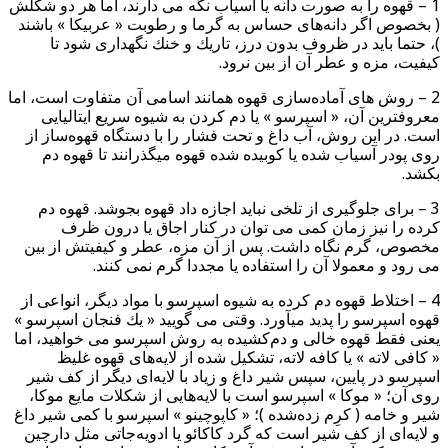
1 – قهوه را به صورت دانه یا آسیاب نگه می دارند، اما هر دو شكلش
( بخصوص اگر دانه‌های حساس به گرما و رطوبت « عربیكا » باشند
)، حتما باید در ظروف بدون درز، تاریك و خنك نگهداری شود تا
كیفیت، مزه و عطر آن از بین نرود.
2 – روش های آماده‌سازی قهوه همانند اسامی آن متفاوت است، اما
معروفترین آن، « اسپرسو » یا دم كردن به شیوه سریع ایتالیایی
است. در این روش، آب داغ و تحت فشار را با دستگاه قهوه‌ساز از
روی پودر آسیاب شده یا كوبیده شده قهوه میگذرانند تا قهوه دم
بكشد.
3 – برای جلوگیری از تلخی نباید اجازه داد قهوه بجوشد. قهوه دم
كرده را نیز زمان كمی می توان در كنار اجاق یا درون ظرف
مخصوص، گرم نگاه داشت. پس از آن مزه، عطر و كیفیتش از بین
می رود و معمولا آن را استفاده یا مجددا گرم نمی كنند.
4 – اختلاط قهوه دم كرده به شیوه اسپرسو با مواد دیگر، انواعی از
قهوه اسپرسو را پدید میآورد. وقتی می گویید « یك فنجان اسپرسو »
یعنی فقط قهوه خالی و دم‌كشیده به روش اسپرسو می خواهید، اما
« كافی لاته » یا كافه لاته، تشكیل شده از لایه‌های قهوه غلیظ
اسپرسو در پایین، سپس شیر داغ و زیاد با لایه‌ای دیگر از كف شیر
روی آن؛ « موكا » اسپرسو است با لایه‌هایی از شكلات مایع موكا،
شیر و خامه ( كرِم زده‌شده )؛ « كاپوچینو » اسپرسو با كمی شیر داغ
و لایه‌ای از كف شیر است كه گرد كاكائو یا ادویه‌جاتی مثل دارچین