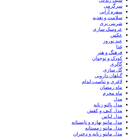
سبک زندگی
سرگرمی
سفره آرایی
سلامت و تغذیه
شرینی پزی
عروسک سازی
عکس
عید نوروز
غذا
فرهنگ و هنر
کودک و نوجوان
گالری
گل سازی
گیاهان دارویی
لاغری و تناسب اندام
ماه رمضان
ماه محرم
مدل
مدل پالتو زنانه
مدل کیف و کفش
مدل لباس
مدل مانتو بهاره و تابستانه
مدل مانتو زمستانه
مدل مانتو زنانه و دختران