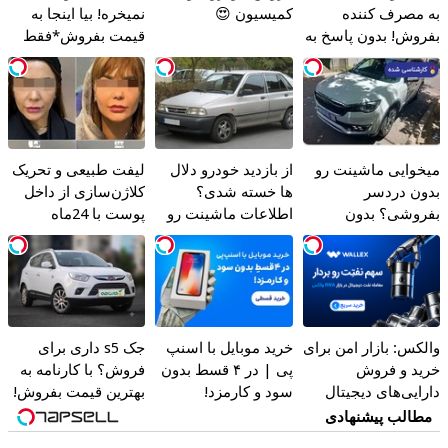
به مصرف کننده
کمیسیون 😍
نمیخره! بیا اینجا به
بفروش! بدون پاسخ به
قیمت بفروش*فقط
یک تماس
خریدار واقعی*
میخوایی ماشینت رو
از بازدید خودرو دلال
لیفت طبیعی و تحریک
بدون دردسر
ها خسته شدی؟
کلاژن‌سازی از داخل
بفروشی؟ بدون
اطلاعات ماشینت رو
پوست با 24ماه
کمیسیون
اینجا ثبت کن
ماندگاری ✅ جوان شو
والکس: بازار امن برای
خرید موبایل با اسنپ
جک s5 داری برای
خرید و فروش
پی | در ۴ قسط بدون
فروش؟ با کارنامه به
دارایی‌های دیجیتال
سود و کارمزد!
بهترین قیمت بفروش!
مطالب پیشنهادی