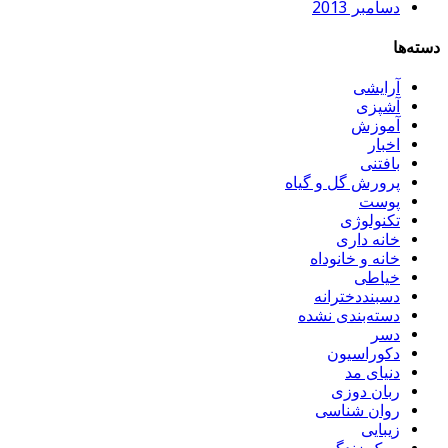
دسامبر 2013
دسته‌ها
آرایشی
آشپزی
آموزش
اخبار
بافتنی
پرورش گل و گیاه
پوست
تکنولوژی
خانه داری
خانه و خانوداه
خیاطی
دسبنددخترانه
دسته‌بندی نشده
دسر
دکوراسیون
دنیای مد
ربان دوزی
روان شناسی
زیبایی