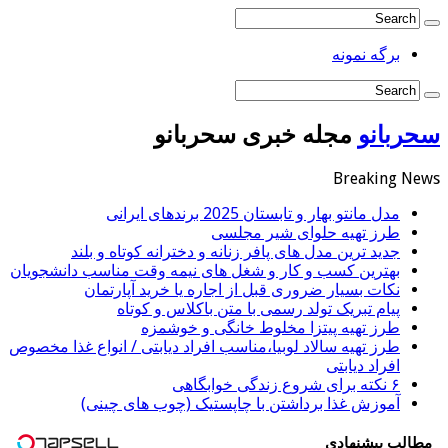
برگه نمونه
سحربانو
مجله خبری سحربانو
Breaking News
مدل مانتو بهار و تابستان 2025 برندهای ایرانی
طرز تهیه حلوای شیر مجلسی
جدید ترین مدل های پافر زنانه و دخترانه کوتاه و بلند
بهترین کسب و کار و شغل های نیمه وقت مناسب دانشجویان
نکات بسیار ضروری قبل از اجاره یا خرید آپارتمان
پیام تبریک تولد رسمی با متن باکلاس و کوتاه
طرز تهیه پیتزا مخلوط خانگی و خوشمزه
طرز تهیه سالاد لوبیا،مناسب افراد دیابتی / انواع غذا مخصوص
افراد دیابتی
۶ نکته برای شروع زندگی خوابگاهی
آموزش غذا برداشتن با چاپستیک (چوب های چینی)
مطالب پیشنهادی