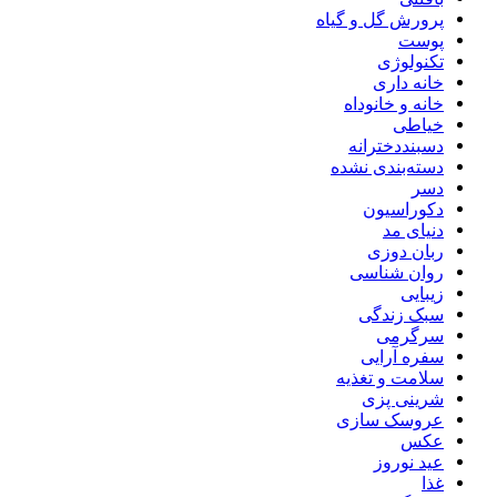
پرورش گل و گیاه
پوست
تکنولوژی
خانه داری
خانه و خانوداه
خیاطی
دسبنددخترانه
دسته‌بندی نشده
دسر
دکوراسیون
دنیای مد
ربان دوزی
روان شناسی
زیبایی
سبک زندگی
سرگرمی
سفره آرایی
سلامت و تغذیه
شرینی پزی
عروسک سازی
عکس
عید نوروز
غذا