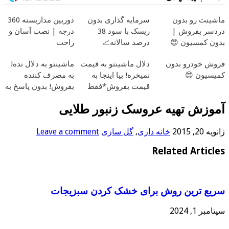
ماشینت رو بدون
سرمایه گذاری بدون
دوربین مداربسته 360
دردسر بفروش |
ریسک با سود 38
درجه | نصب آسان و
بدون کمسیون 😍
درصد سالانه📈
راحت
فروش خودرو بدون
دلال ماشینتو به قیمت
ماشینتو به دلال نده!
کمیسیون 😍
نمیخره! بیا اینجا به
به مصرف کننده
قیمت بفروش*فقط
بفروش! بدون پاسخ به
خریدار واقعی*
یک تماس
آموزش تهیه عروسک زنبور طلایی
ژانویه 20, 2015
خانه داری
,
گل سازی
Leave a comment
Related Articles
سریع ترین روش برای خشک کردن سبزیجات
سپتامبر 1, 2024