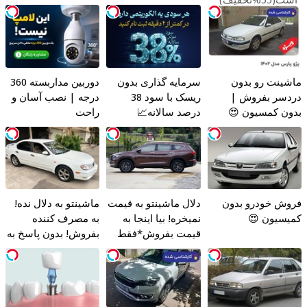
است(55%تخفیف)
ماشینت رو بدون
سرمایه گذاری بدون
دوربین مداربسته 360
دردسر بفروش |
ریسک با سود 38
درجه | نصب آسان و
بدون کمسیون 😍
درصد سالانه📈
راحت
فروش خودرو بدون
دلال ماشینتو به قیمت
ماشینتو به دلال نده!
کمیسیون 😍
نمیخره! بیا اینجا به
به مصرف کننده
قیمت بفروش*فقط
بفروش! بدون پاسخ به
خریدار واقعی*
یک تماس