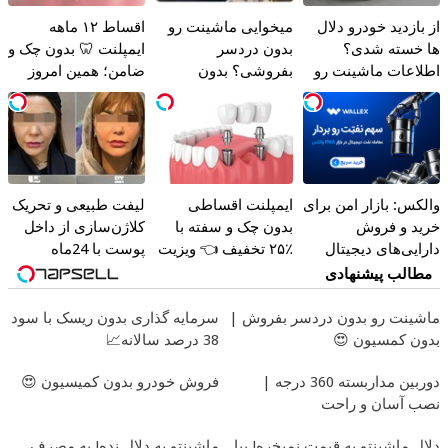
از بازدید خودرو دلال
میخوایی ماشینت رو
اقساط ۱۲ ماهه
ها خسته شدی؟
بدون دردسر
ایمپلنت 🦷 بدون چک و
اطلاعات ماشینت رو
بفروشی؟ بدون
ضامن؛ همین امروز
اینجا ثبت کن
کمیسیون
اقدام کن ✅
والکس: بازار امن برای
ایمپلنت اقساطی
لیفت طبیعی و تحریک
خرید و فروش
بدون چک و سفته با
کلاژن‌سازی از داخل
دارایی‌های دیجیتال
٪۲۵ تخفیف 👈 ویزیت
پوست با 24ماه
رایگان توسط
ماندگاری ✅ جوان شو
مطالب پیشنهادی
متخصص
ماشینت رو بدون دردسر بفروش |
سرمایه گذاری بدون ریسک با سود
بدون کمسیون 😍
38 درصد سالانه📈
دوربین مداربسته 360 درجه |
فروش خودرو بدون کمیسیون 😍
نصب آسان و راحت
دلال ماشینتو به قیمت نمیخره! بیا
ماشینتو به دلال نده! به مصرف