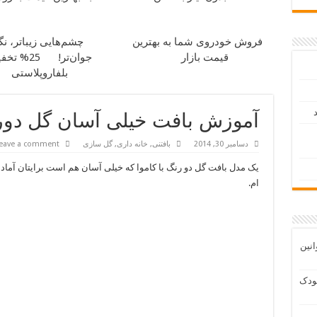
فروش خودروی شما به بهترین
چشم‌هایی زیباتر، ن
قیمت بازار
جوان‌تر!
25% تخف
بلفاروپلاستی
د
آموزش بافت خیلی آسان گل دورنگ
دسامبر 30, 2014
بافتنی
,
خانه داری
,
گل سازی
eave a comment
یک مدل بافت گل دو رنگ با کاموا که خیلی آسان هم است برایتان آماد
ام.
انین
ودک