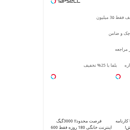
چک و ضامن
ر مراجعه
اره
بلفا با 25% تخفیف
کارنامه
فرصت محدود!! 3000گیگ
ش!
اینترنت خانگی 180 روزه فقط 600