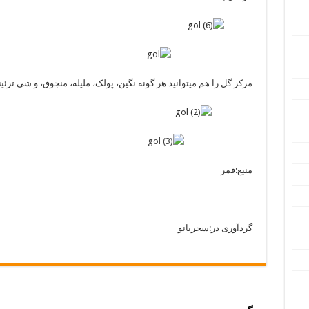
مرکز گل را هم میتوانید هر گونه نگین، پولک، ملیله، منجوق، و شی تزئین
منبع:قمر
گردآوری در:سحربانو