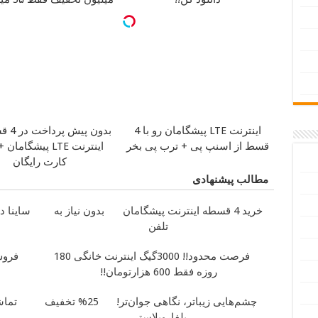
اینترنت LTE پیشگامان رو با 4
بدون پیش پرداخت در 4 قسط
قسط از اسنپ پی + ترب پی بخر
اینترنت LTE پیشگام
کارت رایگان
مطالب پیشنهادی
خرید 4 قسطه اینترنت پیشگامان
بدون نیاز به
ساینا د
تلفن
فرصت محدود!! 3000گیگ اینترنت خانگی 180
فروش
روزه فقط 600 هزارتومان!!
چشم‌هایی زیباتر، نگاهی جوان‌تر!
25% تخفیف
تماشا
بلفاروپلاستی