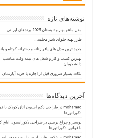
نوشته‌های تازه
مدل مانتو بهار و تابستان 2025 برندهای ایرانی
طرز تهیه حلوای شیر مجلسی
جدید ترین مدل های پافر زنانه و دخترانه کوتاه و بلن
بهترین کسب و کار و شغل های نیمه وقت مناسب
دانشجویان
نکات بسیار ضروری قبل از اجاره یا خرید آپارتمان
آخرین دیدگاه‌ها
mohamad
در
طراحی دکوراسیون اتاق کودک با قو
دکوراتورها
لوستر و چراغ تزييني
در
طراحی دکوراسیون اتاق ک
با قوانین دکوراتورها
mohamad
در
عکس هایی از تیپ اسپرت دخترانه