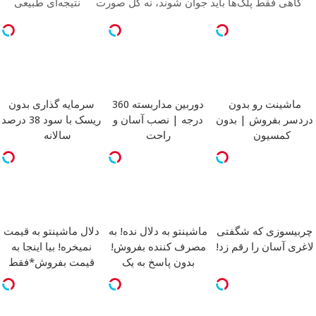
گاهی فقط پلک‌ها باید جوان شوند، نه کل صورت
نتیجه‌ای طبیعی
ماشینت رو بدون
دوربین مداربسته 360
سرمایه گذاری بدون
دردسر بفروش | بدون
درجه | نصب آسان و
ریسک با سود 38 درصد
کمسیون
راحت
سالانه
چربیسوزی که شگفتی
ماشینتو به دلال نده! به
دلال ماشینتو به قیمت
لاغری آسان را رقم زد!
مصرف کننده بفروش!
نمیخره! بیا اینجا به
بدون پاسخ به یک
قیمت بفروش*فقط
تماس
خریدار واقعی*