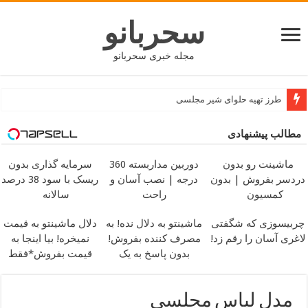
سحربانو
مجله خبری سحربانو
طرز تهیه حلوای شیر مجلسی
جدید ترین مدل های پافر زنانه و دخترانه کوتاه و بلند
مطالب پیشنهادی
ماشینت رو بدون
دوربین مداربسته 360
سرمایه گذاری بدون
دردسر بفروش | بدون
درجه | نصب آسان و
ریسک با سود 38 درصد
کمسیون
راحت
سالانه
چربیسوزی که شگفتی
ماشینتو به دلال نده! به
دلال ماشینتو به قیمت
لاغری آسان را رقم زد!
مصرف کننده بفروش!
نمیخره! بیا اینجا به
بدون پاسخ به یک
قیمت بفروش*فقط
تماس
خریدار واقعی*
مدل لباس مجلسی