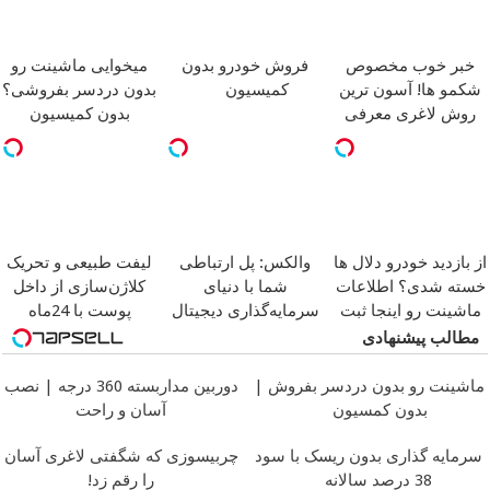
خبر خوب مخصوص
فروش خودرو بدون
میخوایی ماشینت رو
شکمو ها! آسون ترین
کمیسیون
بدون دردسر بفروشی؟
روش لاغری معرفی
بدون کمیسیون
شد
از بازدید خودرو دلال ها
والکس: پل ارتباطی
لیفت طبیعی و تحریک
خسته شدی؟ اطلاعات
شما با دنیای
کلاژن‌سازی از داخل
ماشینت رو اینجا ثبت
سرمایه‌گذاری دیجیتال
پوست با 24ماه
کن
ماندگاری
جوان شو
مطالب پیشنهادی
ماشینت رو بدون دردسر بفروش |
دوربین مداربسته 360 درجه | نصب
بدون کمسیون
آسان و راحت
سرمایه گذاری بدون ریسک با سود
چربیسوزی که شگفتی لاغری آسان
38 درصد سالانه
را رقم زد!