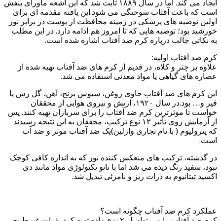
ایجاد می کند. اما در سال ۱۸۸۹ ثابت شد که این اشعه ماورای بنفش
است که باعث آفتاب سوختگی می شود.این یافته مقدمه ای برای
اولین توصیه های پزشکی در زمینه محافظت از پوست در برابر نور
خورشید بود؛ توصیه هایی که تا امروز هم ادامه دارد. در این مطلب
به نکاتی جالب درباره کرم ضد آفتاب اشاره شده است.
کرم ضد آفتاب اولیه:
علاوه بر چتر و کلاه، در قدیم از کرم های ضد آفتاب تهیه شده از
عصاره های گیاهی یا مواد معدنی استفاده می شد.
این کرم های ضد آفتاب حاوی روغن، سبوس برنج، آهن، گل رس یا
قیر و… بود.در سال ۱۹۲۰، ارتش و نیروی هوایی از محققان
خواست تا موثرترین کرم ضد آفتاب را برای سربازان تهیه کنند. پس
از آزمایش روی تأثیر ۱۲ نوع ترکیب، محققان به این نتیجه رسیدند
که پترولیوم ( با نام تجاری وازلین)یک ضد آفتاب موثر و ضد آب
است.
در گذشته، ترکیب های منعکس کننده نور که به اندازه کافی کوچک
نبود، سفید رنگ دیده می شد اما با نانو تکنولوژی مواد مانند دی
اکسید تیتانیوم به ذرات ریز و نامرئی تبدیل شد.
عملکرد کرم ضد آفتاب چگونه است؟
کرم ضد آفتاب را می توان از ۲ نوع ماده تهیه کرد، ذرات غیرطبیعی