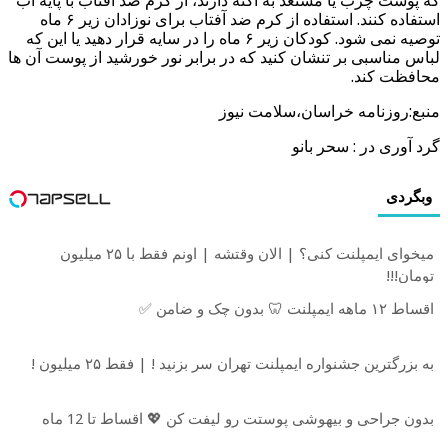
که پوست چرب یا مستعد به آکنه دارند، از کرم ضد آفتاب با پایه آب
استفاده کنند. استفاده از کرم ضد آفتاب برای نوزادان زیر ۶ ماه
توصیه نمی شود. کودکان زیر ۶ ماه را در سایه قرار دهید یا این که
لباس مناسبی بر تنشان کنید که در برابر نور خورشید از پوست آن ها
محافظت کند.
منبع:روزنامه خراسان،سلامت نیوز
گرد آوری در : سحر بانو
وبگردی
میخوای ایمپلنت کنی؟ | الان وقتشه | اونم فقط با ۲۵ میلیون
تومان!!!
اقساط ۱۲ ماهه ایمپلنت 🦷 بدون چک و ضامن ✅
به بزرگترین جشنواره ایمپلنت تهران سر بزنید ! | فقط ۲۵ میلیون !
بدون جراحی و بیهوشی پوستت رو لیفت کن 💖 اقساط تا 12 ماه