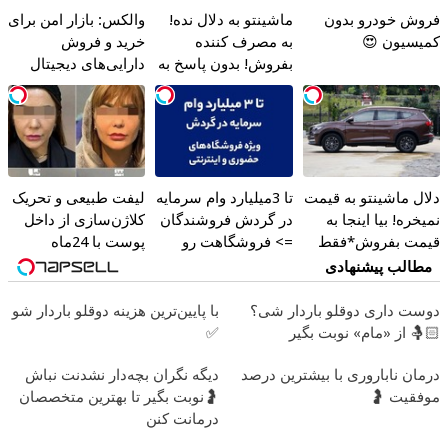
فروش خودرو بدون
ماشینتو به دلال نده!
والکس: بازار امن برای
کمیسیون 😍
به مصرف کننده
خرید و فروش
بفروش! بدون پاسخ به
دارایی‌های دیجیتال
یک تماس
دلال ماشینتو به قیمت
تا 3میلیارد وام سرمایه
لیفت طبیعی و تحریک
نمیخره! بیا اینجا به
در گردش فروشندگان
کلاژن‌سازی از داخل
قیمت بفروش*فقط
=> فروشگاهت رو
پوست با 24ماه
خریدار واقعی*
ثبت کن
ماندگاری ✅ جوان شو
مطالب پیشنهادی
دوست داری دوقلو باردار شی؟
با پایین‌ترین هزینه دوقلو باردار شو
🤱🏻 از «مام» نوبت بگیر
✅
درمان ناباروری با بیشترین درصد
دیگه نگران بچه‌دار نشدنت نباش
موفقیت 🤰
🤰نوبت بگیر تا بهترین متخصصان
درمانت کنن