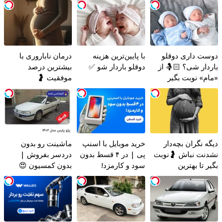
دوست داری دوقلو
با پایین‌ترین هزینه
درمان ناباروری با
باردار شی؟ 🤱🏻 از
دوقلو باردار شو ✅
بیشترین درصد
«مام» نوبت بگیر
موفقیت 🤰
دیگه نگران بچه‌دار
خرید موبایل با اسنپ
ماشینت رو بدون
نشدنت نباش 🤰نوبت
پی | در ۴ قسط بدون
دردسر بفروش |
بگیر تا بهترین
سود و کارمزد!
بدون کمسیون 😍
متخصصان درمانت
کنن