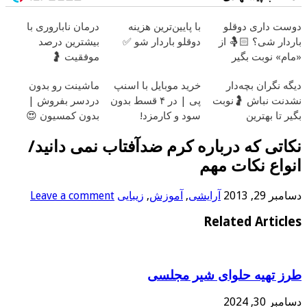
دوست داری دوقلو
با پایین‌ترین هزینه
درمان ناباروری با
باردار شی؟ 🤱🏻 از
دوقلو باردار شو ✅
بیشترین درصد
«مام» نوبت بگیر
موفقیت 🤰
دیگه نگران بچه‌دار
خرید موبایل با اسنپ
ماشینت رو بدون
نشدنت نباش 🤰نوبت
پی | در ۴ قسط بدون
دردسر بفروش |
بگیر تا بهترین
سود و کارمزد!
بدون کمسیون 😍
متخصصان درمانت
نکاتی که درباره کرم ضدآفتاب نمی دانید/
کنن
انواع نکات مهم
دسامبر 29, 2013
آرایشی
,
آموزش
,
زیبایی
Leave a comment
Related Articles
طرز تهیه حلوای شیر مجلسی
دسامبر 30, 2024