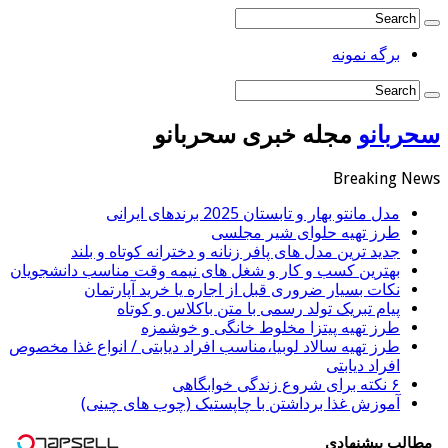
برگه نمونه
سحربانو
مجله خبری سحربانو
Breaking News
مدل مانتو بهار و تابستان 2025 برندهای ایرانی
طرز تهیه حلوای شیر مجلسی
جدید ترین مدل های پافر زنانه و دخترانه کوتاه و بلند
بهترین کسب و کار و شغل های نیمه وقت مناسب دانشجویان
نکات بسیار ضروری قبل از اجاره یا خرید آپارتمان
پیام تبریک تولد رسمی با متن باکلاس و کوتاه
طرز تهیه پیتزا مخلوط خانگی و خوشمزه
طرز تهیه سالاد لوبیا،مناسب افراد دیابتی / انواع غذا مخصوص
افراد دیابتی
۶ نکته برای شروع زندگی خوابگاهی
آموزش غذا برداشتن با چاپستیک (چوب های چینی)
مطالب پیشنهادی