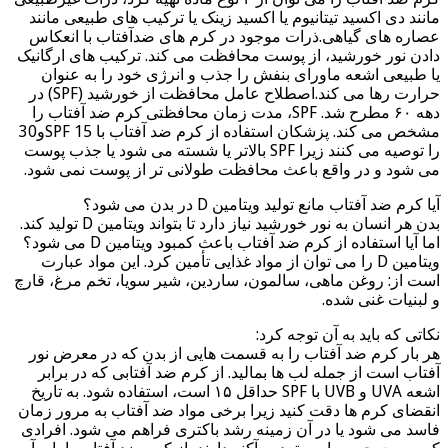
مانند دی اکسید تیتانیوم یا اکسید زینک یا ترکیب های طبیعی مانند
عصاره های گیاهی.ذرات موجود در کرم های ضدآفتاب با انعکاس
دادن نور خورشید، از پوست محافظت می کند. ترکیب های ارگانیک
یا طبیعی اشعه ماورای بنفش را جذب و انرژی خود را به عنوان
حرارت رها می کند.اصطلاح عامل محافظت از خورشید (SPF) در
دهه ۶۰ مطرح شد. SPF، مدت زمان محافظتی کرم ضد آفتاب را
مشخص می کند. پزشکان استفاده از کرم ضد آفتاب با SPF 15و30
را توصیه می کنند زیرا SPF بالاتر یا شسته می شود یا جذب پوست
می شود و در واقع باعث محافظت طولانی تر از پوست نمی شود.
آیا کرم ضد آفتاب مانع تولید ویتامین D در بدن می شود؟
بدن هر انسان به نور خورشید نیاز دارد تا بتواند ویتامین D تولید کند.
اما آیا استفاده از کرم ضد آفتاب باعث کمبود ویتامین D می شود؟
ویتامین D را می توان از مواد غذایی تأمین کرد. این مواد عبارت
است از: روغن ماهی، سالمون، ساردین، شیر سویا، تخم مرغ، قارچ
و لبنیات غنی شده.
نکاتی که باید به آن توجه کرد:
هر بار کرم ضد آفتاب را به قسمت هایی از بدن که در معرض نور
آفتاب است از جمله لب ها بمالید. از کرم ضد آفتابی که در برابر
اشعه UVA و UVB با SPF حداقل ۱۵ است، استفاده شود. به تاریخ
انقضای کرم ها دقت کنید زیرا برخی مواد ضد آفتاب به مرور زمان
فاسد می شود یا در آن زمینه رشد باکتری فراهم می شود. افرادی