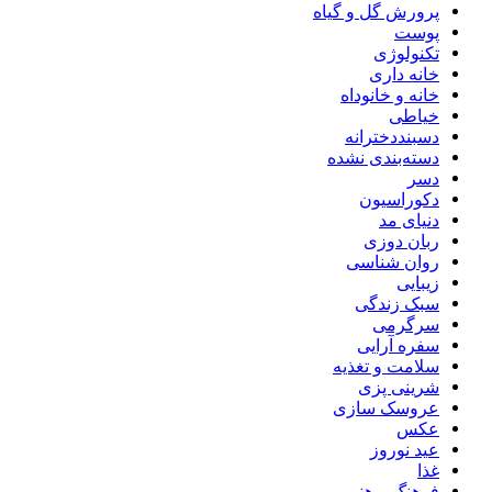
پرورش گل و گیاه
پوست
تکنولوژی
خانه داری
خانه و خانوداه
خیاطی
دسبنددخترانه
دسته‌بندی نشده
دسر
دکوراسیون
دنیای مد
ربان دوزی
روان شناسی
زیبایی
سبک زندگی
سرگرمی
سفره آرایی
سلامت و تغذیه
شرینی پزی
عروسک سازی
عکس
عید نوروز
غذا
فرهنگ و هنر