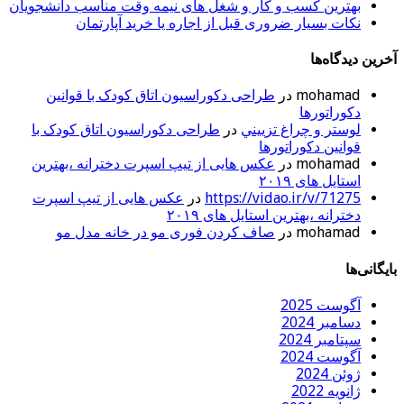
بهترین کسب و کار و شغل های نیمه وقت مناسب دانشجویان
نکات بسیار ضروری قبل از اجاره یا خرید آپارتمان
آخرین دیدگاه‌ها
mohamad
در
طراحی دکوراسیون اتاق کودک با قوانین
دکوراتورها
لوستر و چراغ تزييني
در
طراحی دکوراسیون اتاق کودک با
قوانین دکوراتورها
mohamad
در
عکس هایی از تیپ اسپرت دخترانه ،بهترین
استایل های ۲۰۱۹
https://vidao.ir/v/71275
در
عکس هایی از تیپ اسپرت
دخترانه ،بهترین استایل های ۲۰۱۹
mohamad
در
صاف کردن فوری مو در خانه مدل مو
بایگانی‌ها
آگوست 2025
دسامبر 2024
سپتامبر 2024
آگوست 2024
ژوئن 2024
ژانویه 2022