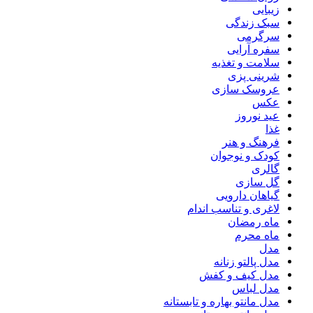
زیبایی
سبک زندگی
سرگرمی
سفره آرایی
سلامت و تغذیه
شرینی پزی
عروسک سازی
عکس
عید نوروز
غذا
فرهنگ و هنر
کودک و نوجوان
گالری
گل سازی
گیاهان دارویی
لاغری و تناسب اندام
ماه رمضان
ماه محرم
مدل
مدل پالتو زنانه
مدل کیف و کفش
مدل لباس
مدل مانتو بهاره و تابستانه