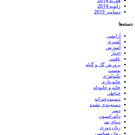
فوریه 2014
ژانویه 2014
دسامبر 2013
دسته‌ها
آرایشی
آشپزی
آموزش
اخبار
بافتنی
پرورش گل و گیاه
پوست
تکنولوژی
خانه داری
خانه و خانوداه
خیاطی
دسبنددخترانه
دسته‌بندی نشده
دسر
دکوراسیون
دنیای مد
ربان دوزی
روان شناسی