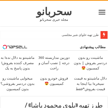
سحربانو
مجله خبری سحربانو
طرز تهیه حلوای شیر مجلسی
مطالب پیشنهادی
ماشینت رو بدون
دوربین مداربسته 360
ماشینتو به دلال نده! به
دردسر بفروش | بدون
درجه | نصب آسان و
مصرف کننده بفروش!
کمسیون
راحت
بدون پاسخ به یک
تماس
دلال ماشینتو به قیمت
فروش خودرو بدون
میخوایی ماشینت رو
نمیخره! بیا اینجا به
کمیسیون
بدون دردسر بفروشی؟
قیمت بفروش*فقط
بدون کمیسیون
خریدار واقعی*
طرز تهیه «پلوی محمود پاشا» /