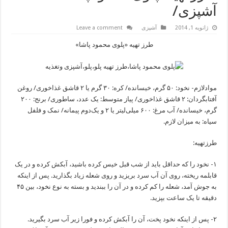
آشپزی/
ژانویه 1, 2014
آشپزی
Leave a comment
طرز تهیه «پلوی محمود پاشا»
موادلازم- نخود: ۵۰ گرم، خیسانده/ کره: ۳۰ گرم یا ۲ قاشق غذاخوری/ روغن
آفتابگردان: ۲ قاشق غذاخوری/ پیاز متوسط: یک عدد، ساطوری/ برنج: ۲۰۰
گرم، خیسانده/ آب مرغ: ۶۰۰ میلی‌لیتر یا ۲ و یک‌دوم پیمانه/ نمک و فلفل
سیاه: به میزان لازم.
طرزتهیه:
۱- نخود را که حداقل باید از شب قبل خیس کرده باشید، آبکش کرده و در یک
قابلمه ریخته، روی آن آب سرد بریزید و روی شعله زیاد بگذارید. پس از اینکه
به جوش آمد، شعله را کم کرده و در آن را ببندید و بسته به نوع نخود، بین ۴۵
دقیقه تا یک ساعت بپزید.
۲- پس از اینکه نخود پخت، آن را آبکش کرده و فورا زیر آب سرد بگیرید.