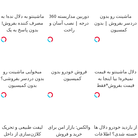
ماشینت رو بدون
دوربین مداربسته 360
ماشینتو به دلال نده! به
دردسر بفروش | بدون
درجه | نصب آسان و
مصرف کننده بفروش!
کمسیون
راحت
بدون پاسخ به یک
تماس
دلال ماشینتو به قیمت
فروش خودرو بدون
میخوایی ماشینت رو
نمیخره! بیا اینجا به
کمیسیون
بدون دردسر بفروشی؟
قیمت بفروش*فقط
بدون کمیسیون
خریدار واقعی*
از بازدید خودرو دلال ها
والکس: بازار امن برای
لیفت طبیعی و تحریک
خسته شدی؟ اطلاعات
خرید و فروش
کلاژن‌سازی از داخل