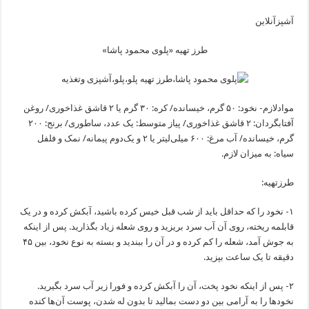
آشپزآنلاین
طرز تهیه «پلوی محمود پاشا»
موادلازم- نخود: ۵۰ گرم، خیسانده/ کره: ۳۰ گرم یا ۲ قاشق غذاخوری/ روغن
آفتابگردان: ۲ قاشق غذاخوری/ پیاز متوسط: یک عدد، ساطوری/ برنج: ۲۰۰
گرم، خیسانده/ آب مرغ: ۶۰۰ میلی‌لیتر یا ۲ و یک‌دوم پیمانه/ نمک و فلفل
سیاه: به میزان لازم.
طرزتهیه:
۱- نخود را که حداقل باید از شب قبل خیس کرده باشید، آبکش کرده و در یک
قابلمه ریخته، روی آن آب سرد بریزید و روی شعله زیاد بگذارید. پس از اینکه
به جوش آمد، شعله را کم کرده و در آن را ببندید و بسته به نوع نخود، بین ۴۵
دقیقه تا یک ساعت بپزید.
۲- پس از اینکه نخود پخت، آن را آبکش کرده و فورا زیر آب سرد بگیرید.
نخود‌ها را به آرامی بین دو دست بمالید تا بدون له شدن، پوست آن‌ها کنده