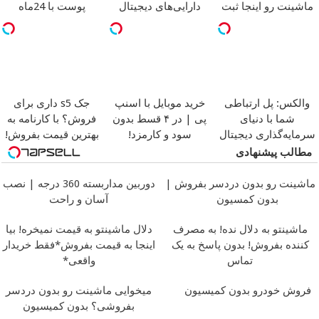
ماشینت رو اینجا ثبت
دارایی‌های دیجیتال
پوست با 24ماه
کن
ماندگاری
جوان شو
والکس: پل ارتباطی
خرید موبایل با اسنپ
جک s5 داری برای
شما با دنیای
پی | در ۴ قسط بدون
فروش؟ با کارنامه به
سرمایه‌گذاری دیجیتال
سود و کارمزد!
بهترین قیمت بفروش!
مطالب پیشنهادی
ماشینت رو بدون دردسر بفروش |
دوربین مداربسته 360 درجه | نصب
بدون کمسیون
آسان و راحت
ماشینتو به دلال نده! به مصرف
دلال ماشینتو به قیمت نمیخره! بیا
کننده بفروش! بدون پاسخ به یک
اینجا به قیمت بفروش*فقط خریدار
تماس
واقعی*
فروش خودرو بدون کمیسیون
میخوایی ماشینت رو بدون دردسر
بفروشی؟ بدون کمیسیون