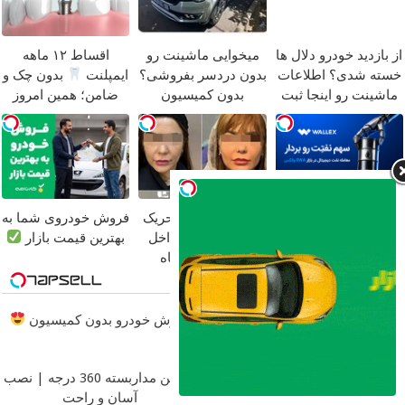
از بازدید خودرو دلال ها
میخوایی ماشینت رو
اقساط ۱۲ ماهه
خسته شدی؟ اطلاعات
بدون دردسر بفروشی؟
ایمپلنت
بدون چک و
ماشینت رو اینجا ثبت
بدون کمیسیون
ضامن؛ همین امروز
کن
اقدام کن
والکس: بازار امن برای
لیفت طبیعی و تحریک
فروش خودروی شما به
خرید و فروش
کلاژن‌سازی از داخل
بهترین قیمت بازار
دارایی‌های دیجیتال
پوست با 24ماه
ماندگاری
جوان شو
مطالب پیشنهادی
ماشینت رو بدون دردسر بفروش |
فروش خودرو بدون کمیسیون
بدون کمسیون
سرمایه گذاری بدون ریسک با سود
دوربین مداربسته 360 درجه | نصب
38 درصد سالانه
آسان و راحت