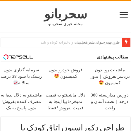
سحربانو
مجله خبری سحربانو
جدید ترین مدل های پافر زنانه و دخترانه کوتاه و بلند
مطالب پیشنهادی
ماشینت رو بدون
فروش خودرو بدون
سرمایه گذاری بدون
دردسر بفروش | بدون
کمیسیون
ریسک با سود 38 درصد
کمسیون
سالانه
دوربین مداربسته 360
دلال ماشینتو به قیمت
ماشینتو به دلال نده! به
درجه | نصب آسان و
نمیخره! بیا اینجا به
مصرف کننده بفروش!
راحت
قیمت بفروش*فقط
بدون پاسخ به یک
خریدار واقعی*
تماس
طراحی دکوراسیون اتاق کودک با