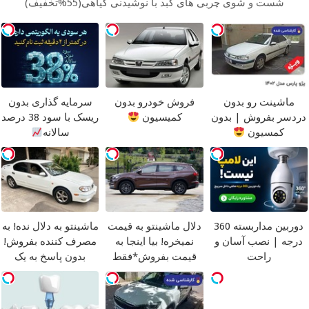
شست و شوی چربی های کبد با نوشیدنی گیاهی(55%تخفیف)
ماشینت رو بدون
فروش خودرو بدون
سرمایه گذاری بدون
دردسر بفروش | بدون
کمیسیون
ریسک با سود 38 درصد
کمسیون
سالانه
دوربین مداربسته 360
دلال ماشینتو به قیمت
ماشینتو به دلال نده! به
درجه | نصب آسان و
نمیخره! بیا اینجا به
مصرف کننده بفروش!
راحت
قیمت بفروش*فقط
بدون پاسخ به یک
خریدار واقعی*
تماس