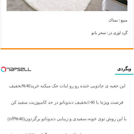
منبع : نمناک
گرد اوری در : سحر بانو
وبگردی
این جعبه ی جادویی خنده رو رو لبات حک میکنه خرید40%تخفیف
فرصت ویژه! با 40٪تخفیف دندوناتو در حد کامپوزیت سفید کن
با این روش توی خونه،سفیدی و زیبایی دندوناتو برگردون(40%off)