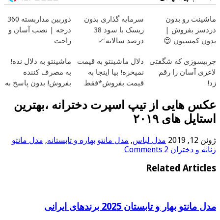
ماشینت رو بدون
سرمایه گذاری بدون
دوربین مداربسته 360
دردسر بفروش |
ریسک با سود 38
درجه | نصب آسان و
بدون کمسیون 😍
درصد سالانه📈
راحت
چربیسوزی که شگفتی
دلال ماشینتو به قیمت
ماشینتو به دلال نده!
لاغری آسان را رقم
نمیخره! بیا اینجا به
به مصرف کننده
زد!
قیمت بفروش*فقط
بفروش! بدون پاسخ به
خریدار واقعی*
یک تماس
عکس هایی از تیپ اسپرت دخترانه ،بهترین
استایل های ۲۰۱۹
ژوئن 12, 2019
مدل لباس
,
مدل مانتو بهاره و تابستانه
,
مدل مانتو
زنانه و دختران
2 Comments
Related Articles
مدل مانتو بهار و تابستان 2025 برندهای ایرانی