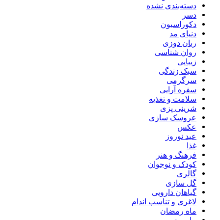
دسته‌بندی نشده
دسر
دکوراسیون
دنیای مد
ربان دوزی
روان شناسی
زیبایی
سبک زندگی
سرگرمی
سفره آرایی
سلامت و تغذیه
شرینی پزی
عروسک سازی
عکس
عید نوروز
غذا
فرهنگ و هنر
کودک و نوجوان
گالری
گل سازی
گیاهان دارویی
لاغری و تناسب اندام
ماه رمضان