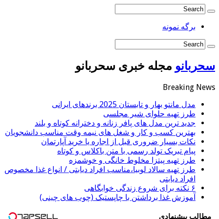
برگه نمونه
سحربانو
مجله خبری سحربانو
Breaking News
مدل مانتو بهار و تابستان 2025 برندهای ایرانی
طرز تهیه حلوای شیر مجلسی
جدید ترین مدل های پافر زنانه و دخترانه کوتاه و بلند
بهترین کسب و کار و شغل های نیمه وقت مناسب دانشجویان
نکات بسیار ضروری قبل از اجاره یا خرید آپارتمان
پیام تبریک تولد رسمی با متن باکلاس و کوتاه
طرز تهیه پیتزا مخلوط خانگی و خوشمزه
طرز تهیه سالاد لوبیا،مناسب افراد دیابتی / انواع غذا مخصوص
افراد دیابتی
۶ نکته برای شروع زندگی خوابگاهی
آموزش غذا برداشتن با چاپستیک (چوب های چینی)
مطالب پیشنهادی