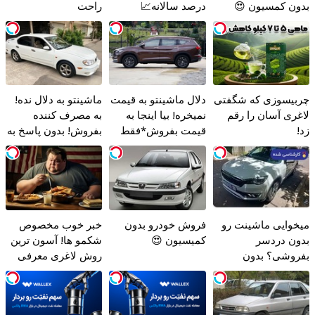
بدون کمسیون 😍
درصد سالانه📈
راحت
چربیسوزی که شگفتی
دلال ماشینتو به قیمت
ماشینتو به دلال نده!
لاغری آسان را رقم
نمیخره! بیا اینجا به
به مصرف کننده
زد!
قیمت بفروش*فقط
بفروش! بدون پاسخ به
خریدار واقعی*
یک تماس
میخوایی ماشینت رو
فروش خودرو بدون
خبر خوب مخصوص
بدون دردسر
کمیسیون 😍
شکمو ها! آسون ترین
بفروشی؟ بدون
روش لاغری معرفی
کمیسیون
شد