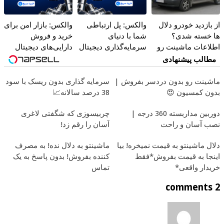
از بازدید خودرو دلال
والکس: پل ارتباطی
والکس: بازار امن برای
ها خسته شدی؟
شما با دنیای
خرید و فروش
اطلاعات ماشینت رو
سرمایه‌گذاری دیجیتال
دارایی‌های دیجیتال
اینجا ثبت کن
مطالب پیشنهادی
ماشینت رو بدون دردسر بفروش |
سرمایه گذاری بدون ریسک با سود
بدون کمسیون 😍
38 درصد سالانه📈
دوربین مداربسته 360 درجه |
چربیسوزی که شگفتی لاغری
نصب آسان و راحت
آسان را رقم زد!
دلال ماشینتو به قیمت نمیخره! بیا
ماشینتو به دلال نده! به مصرف
اینجا به قیمت بفروش*فقط
کننده بفروش! بدون پاسخ به یک
خریدار واقعی*
تماس
2 comments