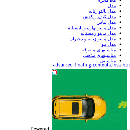
ماه محرم
مدل
مدل پالتو زنانه
مدل کیف و کفش
مدل لباس
مدل مانتو بهاره و تابستانه
مدل مانتو زمستانه
مدل مانتو زنانه و دختران
مدل مو
مناسبتهای متفرقه
مناسبتهای مذهبی
مناسبتی
منجوق دوزی
موبایل
ورزشی
اطلاعات
ورود
خوراک ورودی‌ها
خوراک دیدگاه‌ها
وردپرس
Powered by
WordPress
| Designed by
TieLabs