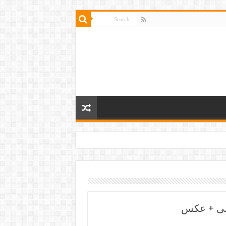
یشی + عکس