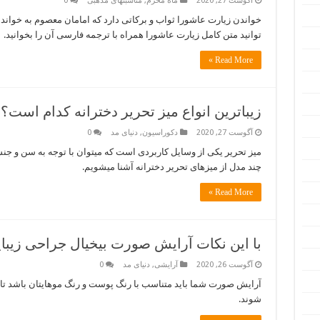
آگوست 27, 2020
ماه محرم
,
مناسبتهای مذهبی
0
خواندن زیارت عاشورا ثواب و برکاتی دارد که امامان معصوم به خواندن
توانید متن کامل زیارت عاشورا همراه با ترجمه فارسی آن را بخوانید.
Read More »
زیباترین انواع میز تحریر دخترانه کدام است؟
آگوست 27, 2020
دکوراسیون
,
دنیای مد
0
میز تحریر یکی از وسایل کاربردی است که میتوان با توجه به سن و جنس ک
چند مدل از میزهای تحریر دخترانه آشنا میشویم.
Read More »
با این نکات آرایش صورت بیخیال جراحی زیبا
آگوست 26, 2020
آرایشی
,
دنیای مد
0
آرایش صورت شما باید متناسب با رنگ پوست و رنگ موهایتان باشد تا
شوند.