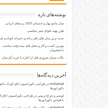
نوشته‌های تازه
مدل مانتو بهار و تابستان 2025 برندهای ایرانی
طرز تهیه حلوای شیر مجلسی
جدید ترین مدل های پافر زنانه و دخترانه کوتاه و بلن
بهترین کسب و کار و شغل های نیمه وقت مناسب
دانشجویان
نکات بسیار ضروری قبل از اجاره یا خرید آپارتمان
آخرین دیدگاه‌ها
mohamad
در
طراحی دکوراسیون اتاق کودک با قو
دکوراتورها
لوستر و چراغ تزييني
در
طراحی دکوراسیون اتاق ک
با قوانین دکوراتورها
mohamad
در
عکس هایی از تیپ اسپرت دخترانه