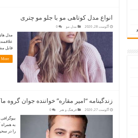
انواع مدل کوتاهی مو با جلو مو چتری
آگوست 28, 2020
مدل مو
0
مدل های
علاقمند
قابل مش
More »
زندگینامه “امیر مقاره” خواننده جوان گروه ماک
آگوست 27, 2020
فرهنگ و هنر
0
بیوگرافی 
به همراه 
را در سحر 