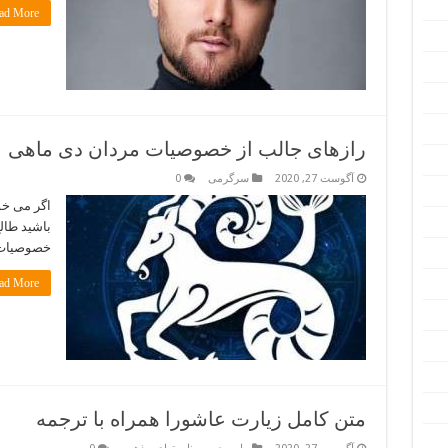
d More »
رازهای جالب از خصوصیات مردان دی ماهی
آگوست 27, 2020
سرگرمی
0
اگر می خو
باشید طالع
خصوصیات ا
d More »
متن کامل زیارت عاشورا همراه با ترجمه