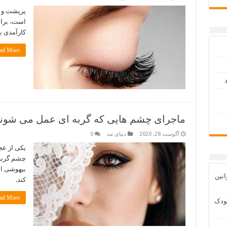
پرپشت و ب
است، برای
کارآمدی ب
d More »
د
ماجرای چشم هایی که گربه ای عمل می شون
آگوست 28, 2020
دنیای مد
0
یکی از ع
چشم گربه 
بیهوشی ا
انین
کند.
d More »
ودک