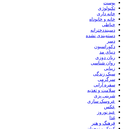
پوست
تکنولوژی
خانه داری
خانه و خانوداه
خیاطی
دسبنددخترانه
دسته‌بندی نشده
دسر
دکوراسیون
دنیای مد
ربان دوزی
روان شناسی
زیبایی
سبک زندگی
سرگرمی
سفره آرایی
سلامت و تغذیه
شرینی پزی
عروسک سازی
عکس
عید نوروز
غذا
فرهنگ و هنر
کودک و نوجوان