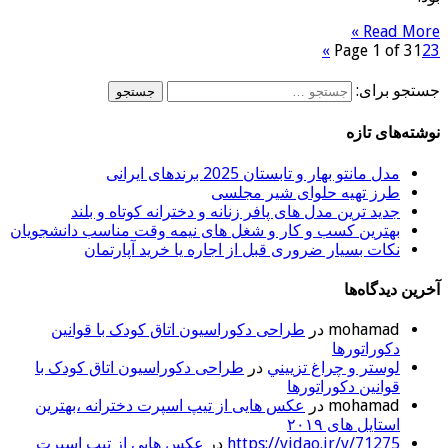
Read More »
»
Page 1 of 3
1
2
3
جستجو برای:
نوشته‌های تازه
مدل مانتو بهار و تابستان 2025 برندهای ایرانی
طرز تهیه حلوای شیر مجلسی
جدید ترین مدل های پافر زنانه و دخترانه کوتاه و بلند
بهترین کسب و کار و شغل های نیمه وقت مناسب دانشجویان
نکات بسیار ضروری قبل از اجاره یا خرید آپارتمان
آخرین دیدگاه‌ها
mohamad
در
طراحی دکوراسیون اتاق کودک با قوانین
دکوراتورها
لوستر و چراغ تزييني
در
طراحی دکوراسیون اتاق کودک با
قوانین دکوراتورها
mohamad
در
عکس هایی از تیپ اسپرت دخترانه ،بهترین
استایل های ۲۰۱۹
https://vidao.ir/v/71275
در
عکس هایی از تیپ اسپرت