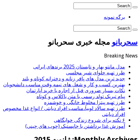
برگه نمونه
سحربانو
مجله خبری سحربانو
Breaking News
مدل مانتو بهار و تابستان 2025 برندهای ایرانی
طرز تهیه حلوای شیر مجلسی
جدید ترین مدل های پافر زنانه و دخترانه کوتاه و بلند
بهترین کسب و کار و شغل های نیمه وقت مناسب دانشجویان
نکات بسیار ضروری قبل از اجاره یا خرید آپارتمان
پیام تبریک تولد رسمی با متن باکلاس و کوتاه
طرز تهیه پیتزا مخلوط خانگی و خوشمزه
طرز تهیه سالاد لوبیا،مناسب افراد دیابتی / انواع غذا مخصوص
افراد دیابتی
۶ نکته برای شروع زندگی خوابگاهی
آموزش غذا برداشتن با چاپستیک (چوب های چینی)
Monthly Archives:
ژانویه 2015