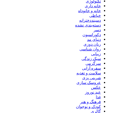
تکنولوژی
خانه داری
خانه و خانوداه
خیاطی
دسبنددخترانه
دسته‌بندی نشده
دسر
دکوراسیون
دنیای مد
ربان دوزی
روان شناسی
زیبایی
سبک زندگی
سرگرمی
سفره آرایی
سلامت و تغذیه
شرینی پزی
عروسک سازی
عکس
عید نوروز
غذا
فرهنگ و هنر
کودک و نوجوان
گالری