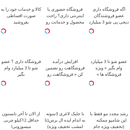
اگه فروشگاه داری
فروشگاه حضوری یا
کالا و خدمات خود را به
عضو فروشندگان
اینترنتی داری؟ راحت
صورت اقساطی
دیجی پی شو 3 میلیارد
محصول و خدماتت رو
بفروشید
وام بگیر
بفروش
عضو شو تا 3 میلیارد
افزایش درآمـد
فروشگاه داری ؟ عضو
وام بگیر « ویژه
فروشگاهت رو تضمین
شو تا 3 میلیارد وام
فروشگاه ها »
کن « فروشگاهت رو
بگیر
ثبت کن »
رشد مجدد مو فقط با
با جلبک لاغری 3سوته
از الان تا آخر تابستون
این شامپو ممکنه
به اندام ایده ال برس(تا
حداقل 12کیلو چربی
(تخفیف ویژه جام
امشب تخفیف ویژه)
میسوزونی!