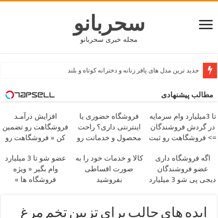
سحربانو
مجله خبری سحربانو
جدید ترین مدل های پافر زنانه و دخترانه کوتاه و بلند
مطالب پیشنهادی
تا 3میلیارد وام سرمایه
فروشگاه حضوری یا
افزایش درآمـد
در گردش فروشندگان
اینترنتی داری؟ راحت
فروشگاهت رو تضمین
=> فروشگاهت رو ثبت
محصول و خدماتت رو
کن « فروشگاهت رو
کن
بفروش
ثبت کن »
اگه فروشگاه داری
کالا و خدمات خود را به
عضو شو تا 3 میلیارد
عضو فروشندگان
صورت اقساطی
وام بگیر « ویژه
دیجی پی شو 3 میلیارد
بفروشید
فروشگاه ها »
وام بگیر
ایده های جالب برای تزیین تخم مرغ