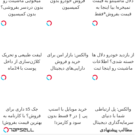
دلال ماشینتو به قیمت
فروش خودرو بدون
میخوایی ماشینت رو
نمیخره! بیا اینجا به
کمیسیون
بدون دردسر بفروشی؟
قیمت بفروش*فقط
بدون کمیسیون
خریدار واقعی*
از بازدید خودرو دلال ها
والکس: بازار امن برای
لیفت طبیعی و تحریک
خسته شدی؟ اطلاعات
خرید و فروش
کلاژن‌سازی از داخل
ماشینت رو اینجا ثبت
دارایی‌های دیجیتال
پوست با 24ماه
کن
ماندگاری
جوان شو
والکس: پل ارتباطی
خرید موبایل با اسنپ
جک s5 داری برای
شما با دنیای
پی | در ۴ قسط بدون
فروش؟ با کارنامه به
سرمایه‌گذاری دیجیتال
سود و کارمزد!
بهترین قیمت بفروش!
مطالب پیشنهادی