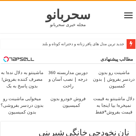
سحربانو
مجله خبری سحربانو
جدید ترین مدل های پافر زنانه و دخترانه کوتاه و بلند
مطالب پیشنهادی
ماشینت رو بدون
دوربین مداربسته 360
ماشینتو به دلال نده! به
دردسر بفروش | بدون
درجه | نصب آسان و
مصرف کننده بفروش!
کمسیون
راحت
بدون پاسخ به یک
تماس
دلال ماشینتو به قیمت
فروش خودرو بدون
میخوایی ماشینت رو
نمیخره! بیا اینجا به
کمیسیون
بدون دردسر بفروشی؟
قیمت بفروش*فقط
بدون کمیسیون
خریدار واقعی*
نان نخودچی خانگی شیرینی