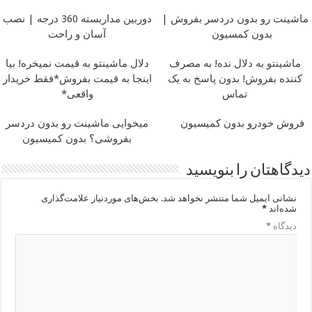
ماشینت رو بدون دردسر بفروش |
دوربین مداربسته 360 درجه | نصب
بدون کمسیون
آسان و راحت
ماشینتو به دلال نده! به مصرف
دلال ماشینتو به قیمت نمیخره! بیا
کننده بفروش! بدون پاسخ به یک
اینجا به قیمت بفروش*فقط خریدار
تماس
واقعی*
فروش خودرو بدون کمیسیون
میخوایی ماشینت رو بدون دردسر
بفروشی؟ بدون کمیسیون
دیدگاهتان را بنویسید
نشانی ایمیل شما منتشر نخواهد شد.
بخش‌های موردنیاز علامت‌گذاری
شده‌اند
*
دیدگاه
*