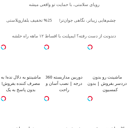
رویای سلامتی، با حمایت تو واقعی میشه
چشم‌هایی زیباتر، نگاهی جوان‌تر!
25% تخفیف بلفاروپلاستی
دندونت از دست رفته؟ ایمپلنت با اقساط ۱۲ ماهه راه حلشه
ماشینت رو بدون
دوربین مداربسته 360
ماشینتو به دلال نده! به
دردسر بفروش | بدون
درجه | نصب آسان و
مصرف کننده بفروش!
کمسیون
راحت
بدون پاسخ به یک
تماس