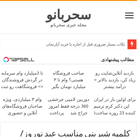
سحربانو
مجله خبری سحربانو
پیام تبریک تولد رسمی با متن باکلاس و کوتاه
نکات بسیار ضروری قبل از اجاره یا خرید آپارتمان
مطالب پیشنهادی
بازدید آنلاین‌شاپت رو
صاحب فروشگاه
تا 3میلیارد وام سرمایه
زیاد کن، بازدید بالاتر =
هستی؟ وام تا ۳
در گردش فروشندگان
درآمد بیشتر
میلیارد تومان بگیر
=> فروشگاهت رو ثبت
کن
برای اولین بار در ایران
دوربین لامپی چرخشی
وام ۳ میلیاردی، ویژه
این دکتر کرم ترمیم
360 درجه فقط امروز
صاحبان فروشگاه‌های
کننده 23 روزه ساخت!
حراج شد
پرداخت
آنلاین و حضوری
درب منزل
کلمپه شیرینی مناسب عید نوروز/