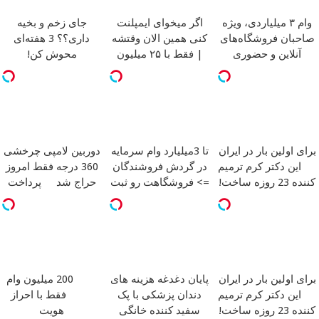
وام ۳ میلیاردی، ویژه
اگر میخوای ایمپلنت
جای زخم و بخیه
صاحبان فروشگاه‌های
کنی همین الان وقتشه
داری؟؟ 3 هفته‌ای
آنلاین و حضوری
| فقط با ۲۵ میلیون
محوش کن!
تومان!!!
برای اولین بار در ایران
تا 3میلیارد وام سرمایه
دوربین لامپی چرخشی
این دکتر کرم ترمیم
در گردش فروشندگان
360 درجه فقط امروز
کننده 23 روزه ساخت!
=> فروشگاهت رو ثبت
حراج شد
پرداخت
کن
درب منزل
برای اولین بار در ایران
پایان دغدغه هزینه های
200 میلیون وام
این دکتر کرم ترمیم
دندان پزشکی با پک
فقط با احراز
کننده 23 روزه ساخت!
سفید کننده خانگی
هویت