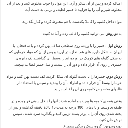
اضافه کرده و پس از آن شکر و آرد . این مواد را خوب مخلوط کنید و بعد از آن
مخلوط شیر و آب را بیا فزایید تا خمیر لطیف و نرمی به دست آید.
مواد داخل کلمپه را کاملا یکدست با هم مخلوط کرده و کنار بگذارید.
به
دو روش
می توانید کلمپه را قالب زده و آماده کنید:
روش اول :
خمیر را با وردنه روی سطحی صا ف پهن کرده و با ته فنجان یا
لیوان به شکل دایره های هم اندازه در آورید و پس از آن که مواد خرمایی که
به شکل گلوله های کوچک در آورده اید را وسط آن گذاشتید یک دایره ی
خمیری را روی آن قرار داده و دور آن را ببندید و مثل خمیر قطا ب بپیچید.
روش دوم:
خمیرها را با دست گلوله ای شکل کرده، کف دست پهن کنید و مواد
خرما را وسط آن قرار داده و اطراف آن را ببندید و سپس با استفاده از
قالبهای مخصوص کلمپه روی آن را قالب بزنید .
وقتی همه ی کلمپه ها پیچیده و آماده شدند آنها را داخل سینی فر چیده و در
طبقه ی وسط و با دمای 180 درجه به مدت 15 تا 20 دقیقه گذاشته و پس از
پخته شدن روی آن را با پودر پسته تزیین کنید و بگذارید سرد شده ، سپس
نوش جان کنید.
تهیه وتدوین : گروه سبک زندگی سیمرغ