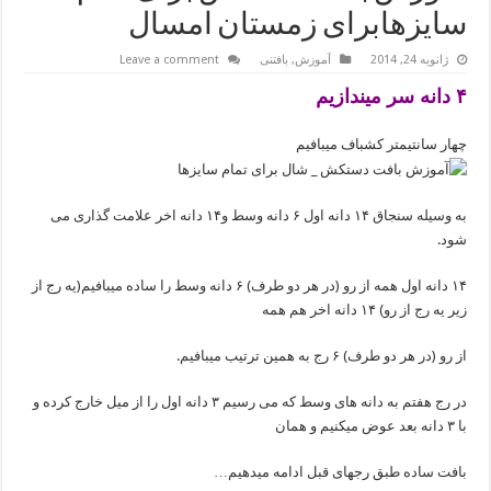
سایزهابرای زمستان امسال
ژانویه 24, 2014
آموزش
,
بافتنی
Leave a comment
۴ دانه سر میندازیم
چهار سانتیمتر کشباف میبافیم
به وسیله سنجاق ۱۴ دانه اول ۶ دانه وسط و۱۴ دانه اخر علامت گذاری می
شود.
۱۴ دانه اول همه از رو (در هر دو طرف) ۶ دانه وسط را ساده میبافیم(یه رج از
زیر یه رج از رو) ۱۴ دانه اخر هم همه
از رو (در هر دو طرف) ۶ رج به همین ترتیب میبافیم.
در رج هفتم به دانه های وسط که می رسیم ۳ دانه اول را از میل خارج کرده و
با ۳ دانه بعد عوض میکنیم و همان
بافت ساده طبق رجهای قبل ادامه میدهیم…