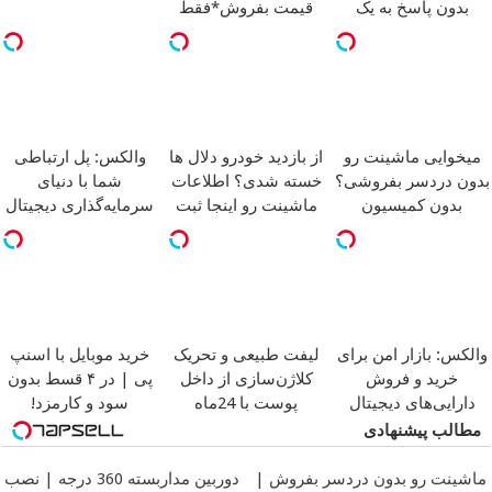
بدون پاسخ به یک
قیمت بفروش*فقط
تماس
خریدار واقعی*
میخوایی ماشینت رو
از بازدید خودرو دلال ها
والکس: پل ارتباطی
بدون دردسر بفروشی؟
خسته شدی؟ اطلاعات
شما با دنیای
بدون کمیسیون
ماشینت رو اینجا ثبت
سرمایه‌گذاری دیجیتال
کن
والکس: بازار امن برای
لیفت طبیعی و تحریک
خرید موبایل با اسنپ
خرید و فروش
کلاژن‌سازی از داخل
پی | در ۴ قسط بدون
دارایی‌های دیجیتال
پوست با 24ماه
سود و کارمزد!
ماندگاری
جوان شو
مطالب پیشنهادی
ماشینت رو بدون دردسر بفروش |
دوربین مداربسته 360 درجه | نصب