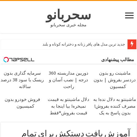
سحربانو
مجله خبری سحربانو
جدید ترین مدل های پافر زنانه و دخترانه کوتاه و بلند
مطالب پیشنهادی
ماشینت رو بدون
دوربین مداربسته 360
سرمایه گذاری بدون
دردسر بفروش | بدون
درجه | نصب آسان و
ریسک با سود 38 درصد
کمسیون
راحت
سالانه
ماشینتو به دلال نده! به
دلال ماشینتو به قیمت
فروش خودرو بدون
مصرف کننده بفروش!
نمیخره! بیا اینجا به
کمیسیون
بدون پاسخ به یک
قیمت بفروش*فقط
تماس
خریدار واقعی*
آموزش بافت دستکش برای تمام