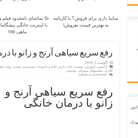
ساینا داری برای فروش؟ با کارنامه
🥳 تماشای نامحدود فیلم و
به بهترین قیمت بفروش!
با اینترنت خانگی پیشگام
ماهی 100
د
رفع سریع سیاهی آرنج و زانو با در
آگوست 1, 2018
آرایشی
,
آموزش
,
پوست
,
خانه داری
,
خانه و خانوداه
,
دسته‌بندی نشده
,
روان شن
گالری
,
مناسبتهای متفرقه
,
مناسبتی
Leave a comment
رفع سریع سیاهی آرنج و
زانو با درمان خانگی
انین
ودک