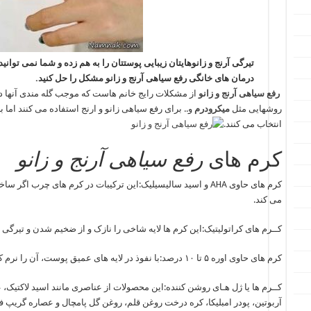
تیرگی آرنج و زانوهایتان زیبایی پوستتان را به هم زده و شما نمی توانی
درمان های خانگی رفع سیاهی آرنج و زانو مشکل را حل کنید.
رفع سیاهی آرنج و زانو
از مشکلات رایج خانم هاست که موجب گله مندی آنها در
روشهایی مثل
میکرودرم
و.. برای رفع سیاهی زانو و ارنج استفاده می کنند اما 
انتخاب می کنند.
کرم های
رفع سیاهی آرنج و زانو
کرم های حاوی AHA و اسید سالیسیلیک:این ترکیبات در کرم های چر
می کند.
کــرم های کراتولیتیک:این کرم ها لایه شاخی را نازک و از ضخیم شدن و تیرگی
کرم های حاوی اوره ۵ تا ۱۰ درصد:با نفوذ در لایه های عمیق پوست، آن را نرم کرده و پوسته ریزی را آسان می کند.
کــرم ها یا ژل هـای روشن کننده:این محصولات از عناصری مانند اسید لاکتیک،
آربوتین، پودر امبلیکا، کره درخت روغن قلم، روغن گل پامچال و عصاره گریپ 