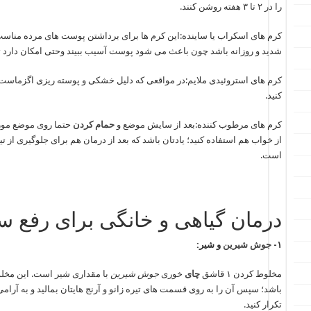
را در ۲ تا ۳ هفته روشن کنند.
کرم های اسکراب یا ساینده:این کرم ها برای برداشتن پوست های مرده مناسب ه
شدید و روزانه باشد چون باعث می شود پوست آسیب ببیند وحتی امکان دارد تی
کرم های استروئیدی ملایم:در مواقعی که دلیل خشکی و پوسته ریزی اگزماست،
کنید.
کرم های مرطوب کننده:بعد از سایش موضع و
حمام کردن
حتما روی موضع مور
از خواب هم استفاده کنید؛ یادتان باشد که بعد از درمان هم برای جلوگیری از 
است.
درمان گیاهی و خانگی برای رفع سی
۱-
جوش شیرین
و شیر:
مخلوط کردن ۱ قاشق
چای
خوری
جوش شیرین
با مقداری شیر است. این مخلو
باشد؛ سپس آن را به روی قسمت های تیره زانو و آرنج هایتان بمالید و به آرام
تکرار کنید.