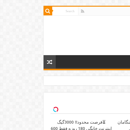
یشگامان
⏳فرصت محدود!! 3000گیگ
اینترنت خانگی 180 روزه فقط 600