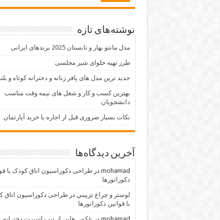
نوشته‌های تازه
مدل مانتو بهار و تابستان 2025 برندهای ایرانی
طرز تهیه حلوای شیر مجلسی
جدید ترین مدل های پافر زنانه و دخترانه کوتاه و بلن
بهترین کسب و کار و شغل های نیمه وقت مناسب
دانشجویان
نکات بسیار ضروری قبل از اجاره یا خرید آپارتمان
آخرین دیدگاه‌ها
mohamad
در
طراحی دکوراسیون اتاق کودک با قو
دکوراتورها
لوستر و چراغ تزييني
در
طراحی دکوراسیون اتاق ک
با قوانین دکوراتورها
mohamad
در
عکس هایی از تیپ اسپرت دخترانه