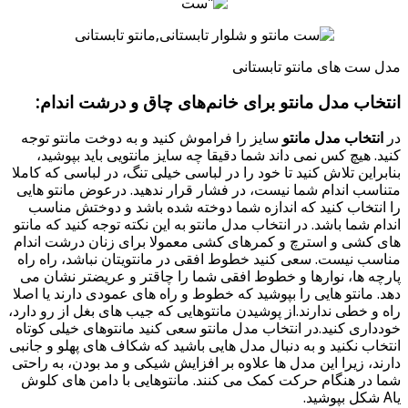
مدل ست های مانتو تابستانی
انتخاب مدل مانتو برای خانم‌های چاق و درشت اندام:
در
انتخاب مدل مانتو
سایز را فراموش کنید و به دوخت مانتو توجه
کنید. هیچ کس نمی داند شما دقیقا چه سایز مانتویی باید بپوشید،
بنابراین تلاش کنید تا خود را در لباسی خیلی تنگ، در لباسی که کاملا
متناسب اندام شما نیست، در فشار قرار ندهید. درعوض مانتو هایی
را انتخاب کنید که اندازه شما دوخته شده باشد و دوختش مناسب
اندام شما باشد. در انتخاب مدل مانتو به این نکته توجه کنید که مانتو
های کشی و استرچ و کمرهای کشی معمولا برای زنان درشت اندام
مناسب نیست. سعی کنید خطوط افقی در مانتو‌یتان نباشد، راه راه
پارچه ها، نوارها و خطوط افقی شما را چاقتر و عریضتر نشان می
دهد. مانتو هایی را بپوشید که خطوط و راه های عمودی دارند یا اصلا
راه و خطی ندارند.از پوشیدن مانتوهایی که جیب های بغل از رو دارد،
خودداری کنید.در انتخاب مدل مانتو سعی کنید مانتوهای خیلی کوتاه
انتخاب نکنید و به دنبال مدل هایی باشید که شکاف های پهلو و جانبی
دارند، زیرا این مدل ها علاوه بر افزایش شیکی و مد بودن، به راحتی
شما در هنگام حرکت کمک می کنند. مانتوهایی با دامن های کلوش
یاA شکل بپوشید.