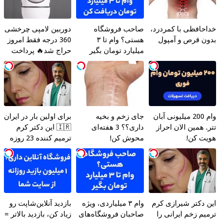
خداحافظی با کمردرد،
صاحب فروشگاه
دوربین لامپی چرخشی
بدون قرص و آمپول
هستی؟ وام تا ۳
360 درجه فقط امروز
میلیارد تومان بگیر
حراج شد🔥 پرداخت
درب منزل
وام 200 میلیونی آبان
جای زخم و بخیه
برای اولین بار در ایران
تتر. همین الان احراز
داری؟؟ 3 هفته‌ای
🇮🇷 این دکتر کرم
هویت کن!
محوش کن!
ترمیم کننده 23 روزه
ساخت!
این دکتر شیرازی کرم
وام ۳ میلیاردی، ویژه
بازدید آنلاین‌شاپت رو
ترمیم زخم ایرانی را
صاحبان فروشگاه‌های
زیاد کن، بازدید بالاتر =