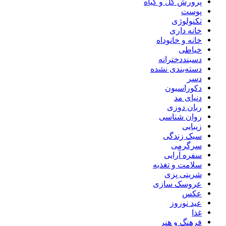
پرورش گل و گیاه
پوست
تکنولوژی
خانه داری
خانه و خانوداه
خیاطی
دسبنددخترانه
دسته‌بندی نشده
دسر
دکوراسیون
دنیای مد
ربان دوزی
روان شناسی
زیبایی
سبک زندگی
سرگرمی
سفره آرایی
سلامت و تغذیه
شرینی پزی
عروسک سازی
عکس
عید نوروز
غذا
فرهنگ و هنر