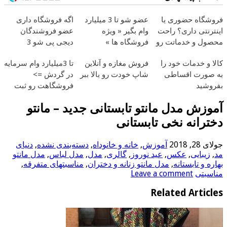
فروشگاه حضوری یا
عضو شو تا 3 میلیارد
اگه فروشگاه داری
اینترنتی داری؟ راحت
وام بگیر « ویژه
عضو فروشندگان
محصول و خدماتت رو
فروشگاه ها »
دیجی پی شو 3
بفروش
میلیارد وام بگیر
کالا و خدمات خود را
فروش مغازه و آنلاین
تا 3میلیارد وام سرمایه
به صورت اقساطی
شاپ خودت رو بالا ببر
در گردش =>
بفروشید
فروشگاهت رو ثبت
کن
آموزش مدل مانتو تابستانی جدید – مانتو
دخترانه نخی تابستانی
جولای 28, 2018
آموزش
,
خانه و خانوداه
,
دسته‌بندی نشده
,
دنیای
مد
,
زیبایی
,
عکس
,
عید نوروز
,
گالری
,
مدل
,
مدل لباس
,
مدل مانتو
بهاره و تابستانه
,
مدل مانتو زنانه و دختران
,
مناسبتهای متفرقه
,
مناسبتی
Leave a comment
Related Articles