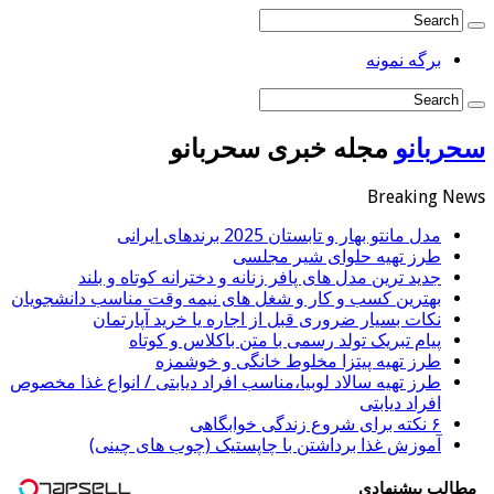
برگه نمونه
سحربانو
مجله خبری سحربانو
Breaking News
مدل مانتو بهار و تابستان 2025 برندهای ایرانی
طرز تهیه حلوای شیر مجلسی
جدید ترین مدل های پافر زنانه و دخترانه کوتاه و بلند
بهترین کسب و کار و شغل های نیمه وقت مناسب دانشجویان
نکات بسیار ضروری قبل از اجاره یا خرید آپارتمان
پیام تبریک تولد رسمی با متن باکلاس و کوتاه
طرز تهیه پیتزا مخلوط خانگی و خوشمزه
طرز تهیه سالاد لوبیا،مناسب افراد دیابتی / انواع غذا مخصوص
افراد دیابتی
۶ نکته برای شروع زندگی خوابگاهی
آموزش غذا برداشتن با چاپستیک (چوب های چینی)
مطالب پیشنهادی