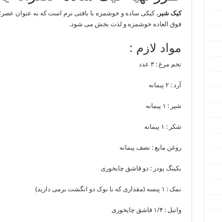
کیک شیر
، کیکی ساده و خوشمزه با بافتی نرم است که به عنوان عصرانه 
فوق العاده خوشمزه و لذت بخش می شود.
مواد لازم :
تخم مرغ : ۳ عدد
آرد : ۲ پیمانه
شیر : ۱ پیمانه
شکر : ۱ پیمانه
روغن مایع : نصف پیمانه
بکینگ پودر : دو قاشق چایخوری
نمک : ۱ پنسه (مقداری که با نوک دو انگشت برمی دارید)
وانیل : ۱/۴ قاشق چایخوری