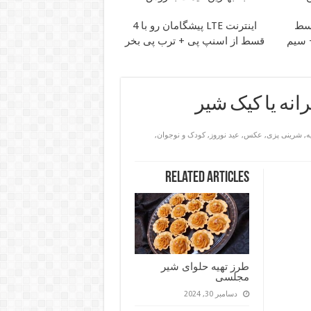
اینترنت LTE پیشگامان رو با 4
ان + سیم
قسط از اسنپ پی + ترب پی بخر
نه یا کیک شیر
ه
,
شرینی پزی
,
عکس
,
عید نوروز
,
کودک و نوجوان
,
Related Articles
طرز تهیه حلوای شیر
مجلسی
دسامبر 30, 2024