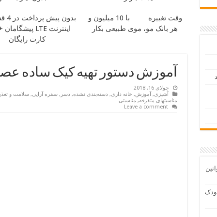
وقت تغییره
با 10 میلیون و
بدون پیش پرداخت در 4 قسط
هر بانک مو، موی طبیعی بکار
اینترنت LTE پیشگام
کارت رایگان
آموزش دستور تهیه کیک ساده عصرا
د
جولای 16, 2018
آشپزی
,
آموزش
,
خانه داری
,
دسته‌بندی نشده
,
دسر
,
سفره آرایی
,
سلامت و تغذی
مناسبتهای متفرقه
,
مناسبتی
Leave a comment
انین
ودک