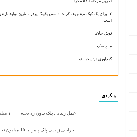
آخرین مرحله اضافه کرد.
۲- برای یک کیک نرم و پف کرده، داشتن بکینگ پودر با تاریخ تولید تازه
است.
نوش جان.
منبع:بنبک
گردآوری در:سحربانو
وبگردی
عمل زیبایی پلک بدون رد بخیه
۱۰ میلیون تومان تخفیف ویژه
جراحی زیبایی پلک پایین با 10 میلیون تخفیف ویژه فقط 35