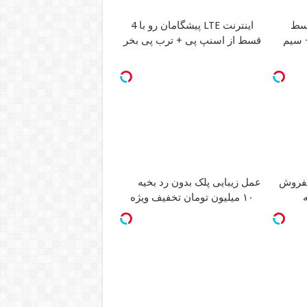
اینترنت LTE پیشگامان رو با 4
ان + سیم
قسط از اسنپ پی + ترب پی بخر
بفروش
عمل زیبایی پلک بدون رد بخیه
ه
۱۰ میلیون تومان تخفیف ویژه