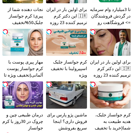
تا 3میلیارد وام سرمایه
برای اولین بار در ایران
نجات دهنده شما از
در گردش فروشندگان
🇮🇷 این دکتر کرم
پیری! کرم جوانساز
=> فروشگاهت رو
ترمیم کننده 23 روزه
جلبک50%تخفیف
ثبت کن
ساخت!
برای اولین بار در ایران
کرم جوانساز جلبک
مهار پیری پوست با
🇮🇷 این دکتر کرم
اسپیرولینا با تخفیف
کرم جوانساز پوست
ترمیم کننده 23 روزه
ویژه
آلمانی(تخفیف ویژه تا
ساخت!
امشب)
کرم جوانساز جلبک،
ماشین پژو پارس برای
درمان طبیعی چین و
هدیه طبیعت به
فروش داری؟ اینجا
چروک در 30روز با کرم
شما(خرید با تخفیف
سریع بفروشش
جوانساز