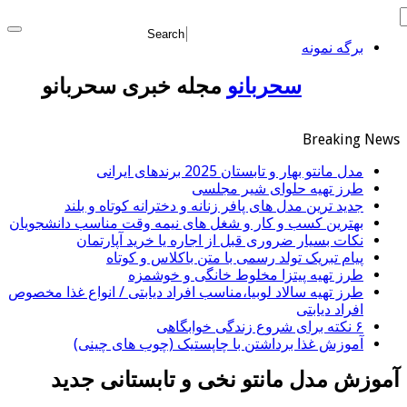
مطالب
برگه نمونه
پیشنهادی
سحربانو
مجله خبری سحربانو
کرم
اعتبار
ماشین
خرید
پژو
جوانساز
گوشی
پارس
اسپیرولینا
Breaking News
بگیر
برای
برای
تا
نجات
مدل مانتو بهار و تابستان 2025 برندهای ایرانی
📱
فروش
طرز تهیه حلوای شیر مجلسی
اولین
دهنده
3میلیارد
همین
داری؟
جدید ترین مدل های پافر زنانه و دخترانه کوتاه و بلند
بار
شما
وام
حالا
اینجا
بهترین کسب و کار و شغل های نیمه وقت مناسب دانشجویان
در
از
سرمایه
سریع
درخواست
نکات بسیار ضروری قبل از اجاره یا خرید آپارتمان
ایران
در
پیری!
اعتبار
بفروشش
پیام تبریک تولد رسمی با متن باکلاس و کوتاه
🇮🇷
کرم
گردش
بده
طرز تهیه پیتزا مخلوط خانگی و خوشمزه
این
جوانساز
فروشندگان
طرز تهیه سالاد لوبیا،مناسب افراد دیابتی / انواع غذا مخصوص
🎯
افراد دیابتی
دکتر
=>
جلبک50%تخفیف
۶ نکته برای شروع زندگی خوابگاهی
کرم
فروشگاهت
آموزش غذا برداشتن با چاپستیک (چوب های چینی)
رو
ترمیم
کننده
ثبت
آموزش مدل مانتو نخی و تابستانی جدید
23
کن