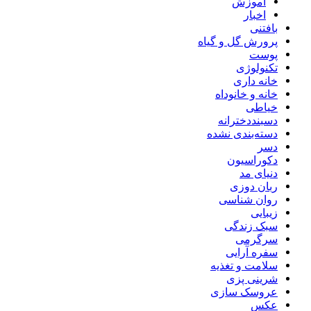
آموزش
اخبار
بافتنی
پرورش گل و گیاه
پوست
تکنولوژی
خانه داری
خانه و خانوداه
خیاطی
دسبنددخترانه
دسته‌بندی نشده
دسر
دکوراسیون
دنیای مد
ربان دوزی
روان شناسی
زیبایی
سبک زندگی
سرگرمی
سفره آرایی
سلامت و تغذیه
شرینی پزی
عروسک سازی
عکس