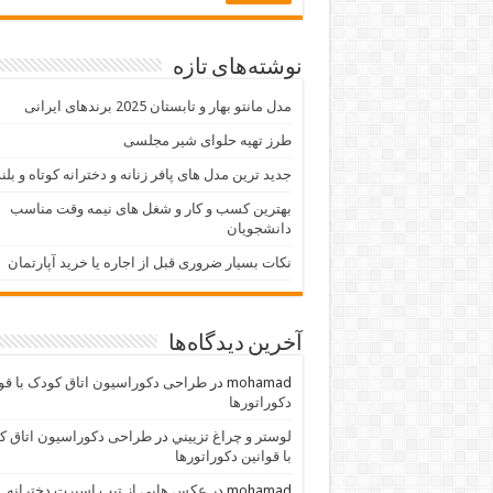
نوشته‌های تازه
مدل مانتو بهار و تابستان 2025 برندهای ایرانی
طرز تهیه حلوای شیر مجلسی
جدید ترین مدل های پافر زنانه و دخترانه کوتاه و بلن
بهترین کسب و کار و شغل های نیمه وقت مناسب
دانشجویان
نکات بسیار ضروری قبل از اجاره یا خرید آپارتمان
آخرین دیدگاه‌ها
mohamad
در
طراحی دکوراسیون اتاق کودک با قو
دکوراتورها
لوستر و چراغ تزييني
در
طراحی دکوراسیون اتاق ک
با قوانین دکوراتورها
mohamad
در
عکس هایی از تیپ اسپرت دخترانه