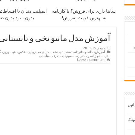
ساینا داری برای فروش؟ با کارنامه
ایمپلنت دندان با اقساط 12 ماهه
به بهترین قیمت بفروش!
بدون سود بدون ض
آموزش مدل مانتو نخی و تابستانی
د
جولای 15, 2018
آموزش
,
خانه و خانوداه
,
دسته‌بندی نشده
,
دنیای مد
,
زیبایی
,
عکس
,
عید نوروز
,
گ
مدل مانتو زنانه و دختران
,
مناسبتهای متفرقه
,
مناسبتی
Leave a comment
انین
ودک