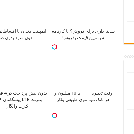
ساینا داری برای فروش؟ با کارنامه
ایمپلنت دندان با اقساط 12 ماهه
به بهترین قیمت بفروش!
بدون سود بدون ض
وقت تغییره
با 10 میلیون و
بدون پیش پرداخت در 4 قسط
هر بانک مو، موی طبیعی بکار
اینترنت LTE پیشگام
کارت رایگان