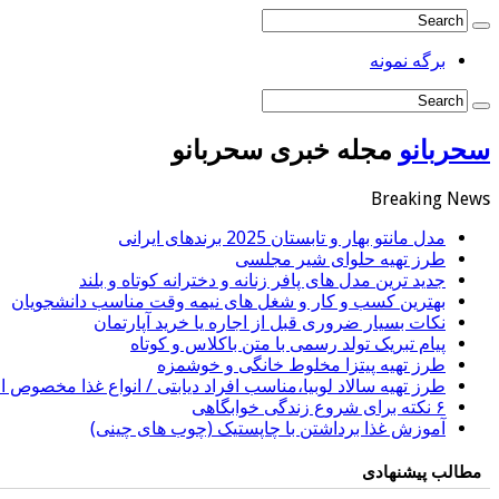
برگه نمونه
سحربانو
مجله خبری سحربانو
Breaking News
مدل مانتو بهار و تابستان 2025 برندهای ایرانی
طرز تهیه حلوای شیر مجلسی
جدید ترین مدل های پافر زنانه و دخترانه کوتاه و بلند
بهترین کسب و کار و شغل های نیمه وقت مناسب دانشجویان
نکات بسیار ضروری قبل از اجاره یا خرید آپارتمان
پیام تبریک تولد رسمی با متن باکلاس و کوتاه
طرز تهیه پیتزا مخلوط خانگی و خوشمزه
طرز تهیه سالاد لوبیا،مناسب افراد دیابتی / انواع غذا مخصوص اف
۶ نکته برای شروع زندگی خوابگاهی
آموزش غذا برداشتن با چاپستیک (چوب های چینی)
مطالب پیشنهادی