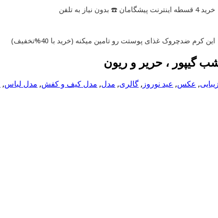
خرید 4 قسطه اینترنت پیشگامان ☎️ بدون نیاز به تلفن
این کرم ضدچروک غذای پوستت رو تامین میکنه (خرید با 40%تخفیف)
ب گیپور ، حریر و ریون
یبایی
,
عکس
,
عید نوروز
,
گالری
,
مدل
,
مدل کیف و کفش
,
مدل لباس
,
م