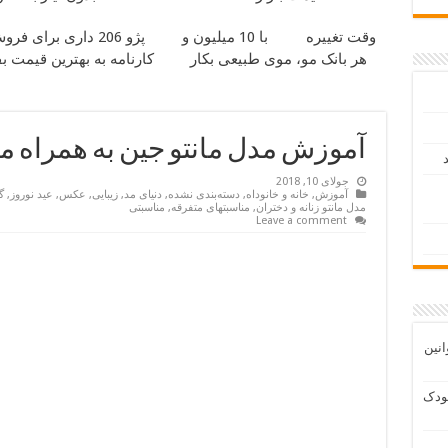
وقت تغییره
با 10 میلیون و
پژو 206 داری برای فر
هر بانک مو، موی طبیعی بکار
کارنامه به بهترین قیمت 
آموزش مدل مانتو جین به همراه مد
د
جولای 10, 2018
آموزش
,
خانه و خانوداه
,
دسته‌بندی نشده
,
دنیای مد
,
زیبایی
,
عکس
,
عید نوروز
,
گ
مدل مانتو زنانه و دختران
,
مناسبتهای متفرقه
,
مناسبتی
Leave a comment
انین
ودک