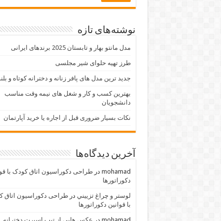
نوشته‌های تازه
مدل مانتو بهار و تابستان 2025 برندهای ایرانی
طرز تهیه حلوای شیر مجلسی
جدید ترین مدل های پافر زنانه و دخترانه کوتاه و بلن
بهترین کسب و کار و شغل های نیمه وقت مناسب
دانشجویان
نکات بسیار ضروری قبل از اجاره یا خرید آپارتمان
آخرین دیدگاه‌ها
mohamad
در
طراحی دکوراسیون اتاق کودک با قو
دکوراتورها
لوستر و چراغ تزييني
در
طراحی دکوراسیون اتاق ک
با قوانین دکوراتورها
mohamad
در
عکس هایی از تیپ اسپرت دخترانه