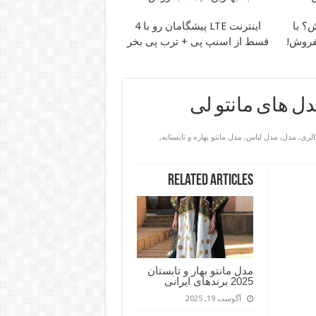
وش؟ با
اینترنت LTE پیشگامان رو با 4
بفروش!
قسط از اسنپ پی + ترب پی بخر
ل های مانتو لی
الری
,
مدل
,
مدل لباس
,
مدل مانتو بهاره و تابستانه
,
Related Articles
مدل مانتو بهار و تابستان
2025 برندهای ایرانی
آگوست 19, 2025