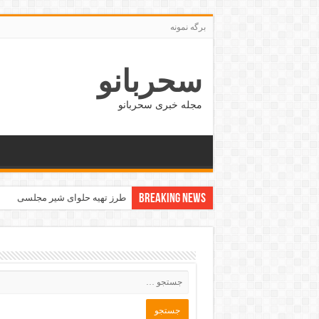
برگه نمونه
سحربانو
مجله خبری سحربانو
Breaking News
جدید ترین مدل های پافر زنانه و دخت