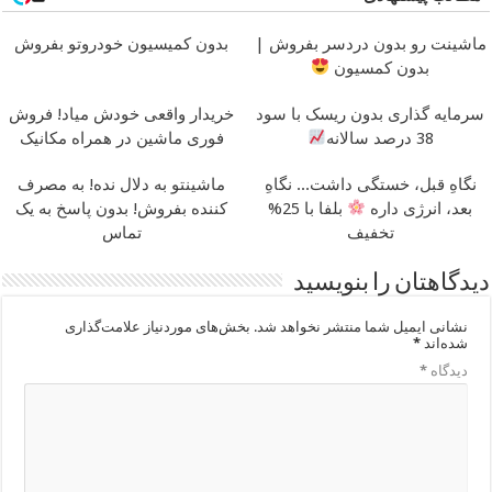
ماشینت رو بدون دردسر بفروش |
بدون کمیسیون خودروتو بفروش
بدون کمسیون
سرمایه گذاری بدون ریسک با سود
خریدار واقعی خودش میاد! فروش
38 درصد سالانه
فوری ماشین در همراه مکانیک
نگاهِ قبل، خستگی داشت... نگاهِ
ماشینتو به دلال نده! به مصرف
بعد، انرژی داره
بلفا با 25%
کننده بفروش! بدون پاسخ به یک
تخفیف
تماس
دیدگاهتان را بنویسید
نشانی ایمیل شما منتشر نخواهد شد.
بخش‌های موردنیاز علامت‌گذاری
شده‌اند
*
دیدگاه
*