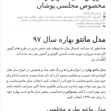
مخصوص مجلسی پوشان
جولای 10, 2018
آموزش
,
خانه و خانوداه
,
دسته‌بندی نشده
,
دنیای مد
,
زیبایی
,
عکس
,
عید نوروز
,
گالری
,
مدل
,
مدل لباس
,
مدل مانتو بهاره و تابستانه
,
مدل مانتو زنانه و دختران
,
مناسبتهای متفرقه
,
مناسبتی
Leave a comment
مدل مانتو
بهاره سال ۹۷
همانطور که میدانید امسال
مدل مانتو
های بلند جنس حریر در طرح های گیپور
کار شده, مروارید دوزی شده, آستین کلوش و آستین پفی مد شده اند.
مدل مانتو بهاره
در انواع طرح ها و رنگ های شاد و همچنین در انواع مدل های
کوتاه و بلند اسپرت و مجلسی وجود دارد که باید شما نسبت به فرم اندام و قد
خود مدل مانتو متناسب با خودتان را انتخاب کنید. انتخاب مدل مانتو مناسب و
مد روز می تواند روی جذابیت و زیبایی ظاهری شما تأثیر بسزایی داشته باشد
پس بهتر است با کمی
وسواس
و حساسیت بیشتر مدل مانتو جدید بهاره خود
را برای عید ۱۳۹۷ انتخاب کنید.
مدل مانتو بهاره
مجلسی