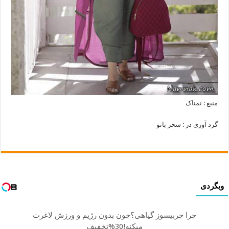
منبع : نمناک
گرد آوری در : سحر بانو
وبگردی
چرا چربیسوز گیاهی؟چون بدون رژیم و ورزش لاغرت
میکنه!30%تخفیف