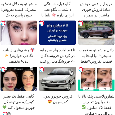
خریدار واقعی خودش
نگاهِ قبل، خستگی
ماشینتو به دلال نده! به
میاد! فروش فوری
داشت... نگاهِ بعد،
مصرف کننده بفروش!
ماشین در همراه
انرژی داره
بلفا با
بدون پاسخ به یک
مکانیک
25% تخفیف
تماس
دلال ماشینتو به قیمت
تا 3میلیارد وام سرمایه
چشم‌هایی زیباتر،
نمیخره! بیا اینجا به
در گردش فروشندگان
نگاهی جوان‌تر!
قیمت بفروش*فقط
=> فروشگاهت رو ثبت
25% تخفیف
خریدار واقعی*
کن
بلفاروپلاستی
بلفاروپلاستی پلک بالا با
فروش خودرو بدون
گاهی فقط یک تغییر
۱۰ میلیون تخفیف
کمیسیون
کوچیک، می‌تونه کل
فقط ۲۵ میلیون
چهرتو متحول کنه
تغییر طبیعی
مطالب پیشنهادی