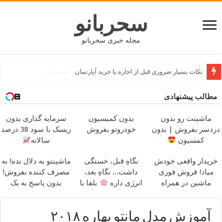
سحربانو
مجله خبری سحربانو
نکات بسیار ضروری قبل از اجاره یا خرید آپارتمان
مطالب پیشنهادی
ماشینت رو بدون
بدون کمیسیون
سرمایه گذاری بدون
دردسر بفروش | بدون
خودروتو بفروش
ریسک با سود 38 درصد
کمسیون
سالانه
خریدار واقعی خودش
نگاهِ قبل، خستگی
ماشینتو به دلال نده! به
میاد! فروش فوری
داشت... نگاهِ بعد،
مصرف کننده بفروش!
ماشین در همراه
انرژی داره
بلفا با
بدون پاسخ به یک
مکانیک
25% تخفیف
تماس
آموزش مدل مانتو بهاره ۲۰۱۸