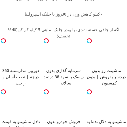
7کیلو کاهش وزن در 30روز با جلبک اسپرولینا
اگه از چاقی خسته شدی، با پودر جلبک، ماهی 5 کیلو کم کن(40%
تخفیف)
ماشینت رو بدون
سرمایه گذاری بدون
دوربین مداربسته 360
دردسر بفروش | بدون
ریسک با سود 38 درصد
درجه | نصب آسان و
کمسیون
سالانه
راحت
ماشینتو به دلال نده! به
فروش خودرو بدون
دلال ماشینتو به قیمت