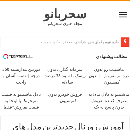
سحربانو
مجله خبری سحربانو
جدید ترین مدل های پافر زنانه و دخترانه کوتاه و بلند
مطالب پیشنهادی
ماشینت رو بدون
سرمایه گذاری بدون
دوربین مداربسته 360
دردسر بفروش | بدون
ریسک با سود 38 درصد
درجه | نصب آسان و
کمسیون
سالانه
راحت
ماشینتو به دلال نده! به
فروش خودرو بدون
دلال ماشینتو به قیمت
مصرف کننده بفروش!
کمیسیون
نمیخره! بیا اینجا به
بدون پاسخ به یک
قیمت بفروش*فقط
تماس
خریدار واقعی*
آموزش ژورنال جدیدترین مدل های