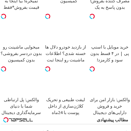
مصرف کننده بفروش!
کمیسیون
نمیخره! بیا اینجا به
بدون پاسخ به یک
قیمت بفروش*فقط
تماس
خریدار واقعی*
خرید موبایل با اسنپ
از بازدید خودرو دلال ها
میخوایی ماشینت رو
پی | در ۴ قسط بدون
خسته شدی؟ اطلاعات
بدون دردسر بفروشی؟
سود و کارمزد!
ماشینت رو اینجا ثبت
بدون کمیسیون
کن
والکس: بازار امن برای
لیفت طبیعی و تحریک
والکس: پل ارتباطی
خرید و فروش
کلاژن‌سازی از داخل
شما با دنیای
دارایی‌های دیجیتال
پوست با 24ماه
سرمایه‌گذاری دیجیتال
ماندگاری
جوان شو
مطالب پیشنهادی