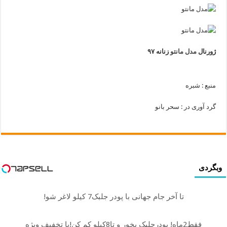
ژورنال
مدل مانتو
زنانه ۹۷
منبع : شبره
گرد آوری در : سحر بانو
وبگردی
تا آخر جام جهانی با پودر جلبک7 کیلو لاغر شو!
فقط2ماه! پودرجلبک بخور و تا8کیلو کم کن!با تخفیف ویژه