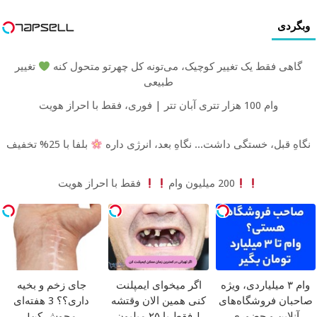
وبگردی
گاهی فقط یک تغییر کوچیک، می‌تونه کل چهرتو متحول کنه
تغییر
طبیعی
وام 100 هزار تتری آبان تتر | فوری، فقط با احراز هویت
نگاهِ قبل، خستگی داشت... نگاهِ بعد، انرژی داره
بلفا با 25% تخفیف
200 میلیون وام
فقط با احراز هویت
وام ۳ میلیاردی، ویژه
اگر میخوای ایمپلنت
جای زخم و بخیه
صاحبان فروشگاه‌های
کنی همین الان وقتشه
داری؟؟ 3 هفته‌ای
آنلاین و حضوری
| فقط با ۲۵ میلیون
محوش کن!