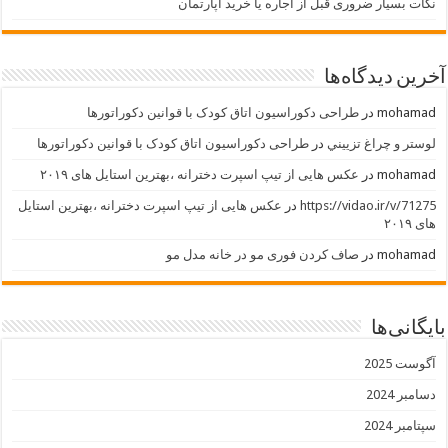
نکات بسیار ضروری قبل از اجاره یا خرید آپارتمان
آخرین دیدگاه‌ها
mohamad
در
طراحی دکوراسیون اتاق کودک با قوانین دکوراتورها
لوستر و چراغ تزييني
در
طراحی دکوراسیون اتاق کودک با قوانین دکوراتورها
mohamad
در
عکس هایی از تیپ اسپرت دخترانه ،بهترین استایل های ۲۰۱۹
https://vidao.ir/v/71275
در
عکس هایی از تیپ اسپرت دخترانه ،بهترین استایل
های ۲۰۱۹
mohamad
در
صاف کردن فوری مو در خانه مدل مو
بایگانی‌ها
آگوست 2025
دسامبر 2024
سپتامبر 2024