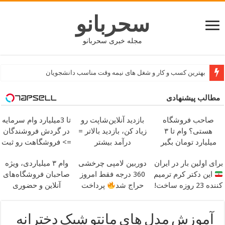
سحربانو
مجله خبری سحربانو
بهترین کسب و کار و شغل های نیمه وقت مناسب دانشجویان
مطالب پیشنهادی
صاحب فروشگاه
بازدید آنلاین‌شاپت رو
تا 3میلیارد وام سرمایه
هستی؟ وام تا ۳
زیاد کن، بازدید بالاتر =
در گردش فروشندگان
میلیارد تومان بگیر
درآمد بیشتر
=> فروشگاهت رو ثبت
کن
برای اولین بار در ایران
دوربین لامپی چرخشی
وام ۳ میلیاردی، ویژه
این دکتر کرم ترمیم
360 درجه فقط امروز
صاحبان فروشگاه‌های
کننده 23 روزه ساخت!
حراج شد
پرداخت
آنلاین و حضوری
درب منزل
آموزش مدل های مانتو شیک دخترانه