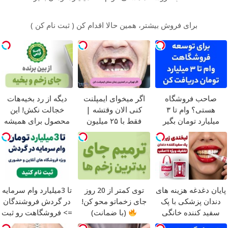
برای فروش بیشتر، همین حالا اقدام کن ( ثبت نام کن )
صاحب فروشگاه
اگر میخوای ایمپلنت
دیگه از رد بخیه‌هات
هستی؟ وام تا ۳
کنی الان وقتشه |
خجالت نکش! این
میلیارد تومان بگیر
فقط با ۲۵ میلیون
محصول برای همیشه
تومان!!!
درمانش می‌کنه
پایان دغدغه هزینه های
توی کمتر از 20 روز
تا 3میلیارد وام سرمایه
دندان پزشکی با پک
جای زخماتو محو کن!
در گردش فروشندگان
سفید کننده خانگی
(با ضمانت)
=> فروشگاهت رو ثبت
کن