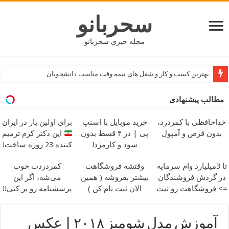
سحربانو
مجله خبری سحربانو
نکات بسیار ضروری قبل از اجاره یا خرید آپارتمان
بهترین کسب و کار و شغل های نیمه وقت مناسب دانشجویان
مطالب پیشنهادی
خداحافظی با کمردرد،
خرید موبایل با اسنپ
برای اولین بار در ایران
بدون قرص و آمپول
پی | در ۴ قسط بدون
این دکتر کرم ترمیم
سود و کارمزد!
کننده 23 روزه ساخت!
تا 3میلیارد وام سرمایه
وقتشه فروشگاهت
کمردردت خوب
در گردش فروشندگان
بیشتر بفروشه ( همین
می‌شه، اگر این
=> فروشگاهت رو ثبت
الان ثبت نام کن )
پرسشنامه رو پر کنی!!
کن
آموزش مدل شومیز ۲۰۱۸ | عکس