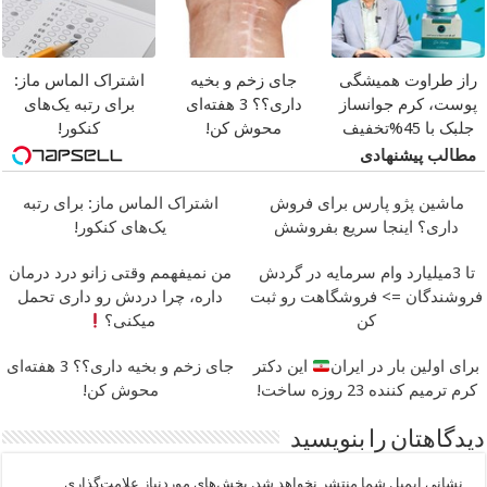
راز طراوت همیشگی
جای زخم و بخیه
اشتراک الماس ماز:
پوست، کرم جوانساز
داری؟؟ 3 هفته‌ای
برای رتبه یک‌های
جلبک با 45%تخفیف
محوش کن!
کنکور!
مطالب پیشنهادی
ماشین پژو پارس برای فروش
اشتراک الماس ماز: برای رتبه
داری؟ اینجا سریع بفروشش
یک‌های کنکور!
تا 3میلیارد وام سرمایه در گردش
من نمیفهمم وقتی زانو درد درمان
فروشندگان => فروشگاهت رو ثبت
داره، چرا دردش رو داری تحمل
کن
میکنی؟
برای اولین بار در ایران
این دکتر
جای زخم و بخیه داری؟؟ 3 هفته‌ای
کرم ترمیم کننده 23 روزه ساخت!
محوش کن!
دیدگاهتان را بنویسید
نشانی ایمیل شما منتشر نخواهد شد.
بخش‌های موردنیاز علامت‌گذاری