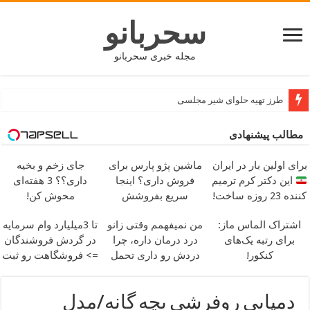
سحربانو
مجله خبری سحربانو
طرز تهیه حلوای شیر مجلسی
جدید ترین مدل های پافر زنانه و دخترانه کوتاه و بلند
مطالب پیشنهادی
برای اولین بار در ایران
ماشین پژو پارس برای
جای زخم و بخیه
این دکتر کرم ترمیم
فروش داری؟ اینجا
داری؟؟ 3 هفته‌ای
کننده 23 روزه ساخت!
سریع بفروشش
محوش کن!
اشتراک الماس ماز:
من نمیفهمم وقتی زانو
تا 3میلیارد وام سرمایه
برای رتبه یک‌های
درد درمان داره، چرا
در گردش فروشندگان
کنکور!
دردش رو داری تحمل
=> فروشگاهت رو ثبت
میکنی؟
کن
دمپایی روفرشی بچه گانه/مدل