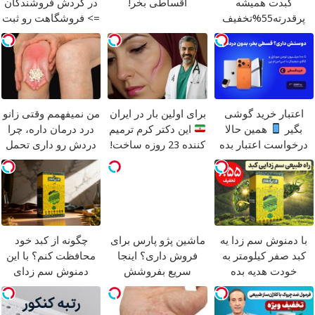
کبدت همیشه
اقساطی بخر!
در گردش فروشندگان
پرقدرته55%تخفیف
=> فروشگاهت رو ثبت
کن
اعتبار خرید گوشی
برای اولین بار در ایران
من نمیفهمم وقتی زانو
بگیر
همین حالا
این دکتر کرم ترمیم
درد درمان داره، چرا
درخواست اعتبار بده
کننده 23 روزه ساخت!
دردش رو داری تحمل
میکنی؟
با دمنوش سم زدا یه
ماشین پژو پارس برای
چگونه از کبد خود
کبد صفر کیلومتر به
فروش داری؟ اینجا
محافظت کنم؟ با این
خودت هدیه بده
سریع بفروشش
دمنوش سم زدای
گیاهی