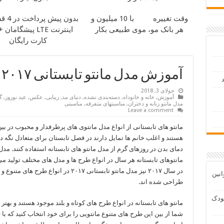
وقت تغییره
با 10 میلیون و
بدون پیش پرداخت در 4 قسط
هر بانک مو، موی طبیعی بکار
اینترنت LTE پیشگام
کارت رایگان
آموزش مدل مانتو تابستانی ۲۰۱۷ بسیار شیک و جذاب
د
جولای 3, 2018
آموزش
,
خانه و خانوداه
,
دسته‌بندی نشده
,
دنیای مد
,
زیبایی
,
عکس
,
عید نوروز
,
گ
مدل مانتو زنانه و دختران
,
مناسبتهای متفرقه
,
مناسبتی
Leave a comment
مانتو های تابستانی از انواع مدل مانتوی های پرطرفدار و محبوب در بین
هستند و اغلب خانم ها تمایل دارند در فصل تابستان برای متعادل نگه 
دمای بدن در روزهای گرم از مدل مانتو های تابستانه استفاده کنند. مدل
مانتوهای تابستانه هر سال در انواع طرح ها و مدل های مختلف تولید م
در سال ۲۰۱۷ نیز مدل مانتو تابستانی ۲۰۱۷ در انواع طرح های 
انین
طراحی شده اند.
ودک
مانتو های تابستانه در انواع طرح های کوتاه و بلند موجود هستند و بهت
شما از بین این طرح های متنوع مانتویی را برای خود انتخاب کنید که با 