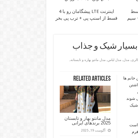
اینترنت LTE پیشگامان رو با 4
ان + سیم
قسط از اسنپ پی + ترب پی بخر
الری
,
مدل
,
مدل لباس
,
مدل مانتو بهاره و تابستانه
,
Related Articles
 خانم ها
داشتن
ی شوند
متنوع و شیک
مدل مانتو بهار و تابستان
2025 برندهای ایرانی
ر است
آگوست 19, 2025
فرم