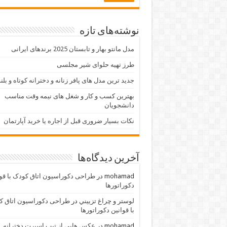
نوشته‌های تازه
مدل مانتو بهار و تابستان 2025 برندهای ایرانی
طرز تهیه حلوای شیر مجلسی
جدید ترین مدل های پافر زنانه و دخترانه کوتاه و بلن
بهترین کسب و کار و شغل های نیمه وقت مناسب
دانشجویان
نکات بسیار ضروری قبل از اجاره یا خرید آپارتمان
آخرین دیدگاه‌ها
mohamad
در
طراحی دکوراسیون اتاق کودک با قو
دکوراتورها
لوستر و چراغ تزييني
در
طراحی دکوراسیون اتاق ک
با قوانین دکوراتورها
mohamad
در
عکس هایی از تیپ اسپرت دخترانه