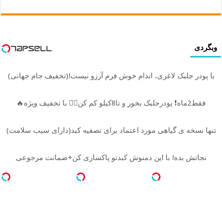
وبگردی
با پودر جلبک لاغری، اندام خوش فرم آرزو نیست!(تخفیف جام جهانی)
فقط2ماه❗ پودرجلبک بخور و تا8کیلو کم کن👌🏻 با تخفیف ویژه🔥
تنها نسخه ی گیاهی مورد اعتماد برای تصفیه کبد(دارای سیب سلامت)
نجاتش بده! با این دمنوش کبدتو پاکسازی کن+ضمانت مرجوعی