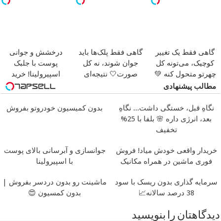
گاهی فقط یک تغییر
گاهی فقط پلک‌ها باید
درخشش و جوانی
کوچیک، می‌تونه کل
جوان شوند، نه کل
پوست با جلبک
چهرتو متحول کنه 💚
صورت🤍 نتیجه‌ای
اسپیرولینا! خرید
تغییر طبیعی
طبیعی
محصول با تخفیف ویژه
مطالب پیشنهادی
نگاهِ قبل، خستگی داشت... نگاهِ
بدون کمیسیون خودروتو بفروش
بعد، انرژی داره 🌸 بلفا با 25%
تخفیف
خریدار واقعی خودش میاد! فروش
جوانسازی و آبرسانی بالای پوست
فوری ماشین در همراه مکانیک
با اسپیرولینا
سرمایه گذاری بدون ریسک با سود
ماشینت رو بدون دردسر بفروش |
38 درصد سالانه📈
بدون کمسیون 😍
دیدگاهتان را بنویسید