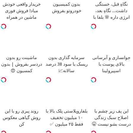
نگاهِ قبل، خستگی
بدون کمیسیون
خریدار واقعی خودش
داشت... نگاهِ بعد،
خودروتو بفروش
میاد! فروش فوری
انرژی داره 🌸 بلفا با
ماشین در همراه
25% تخفیف
مکانیک
جوانسازی و آبرسانی
سرمایه گذاری بدون
ماشینت رو بدون
بالای پوست با
ریسک با سود 38 درصد
دردسر بفروش | بدون
اسپیرولینا
سالانه📈
کمسیون 😍
این پف زیر چشم با
بلفاروپلاستی پلک بالا با
روند پیری رو با این
اصلاح سبک زندگی
۱۰ میلیون تخفیف
روش گیاهی معکوس
درست بشو نیست 🤫
فقط ۲۵ میلیون ✅
کن
مشاوره رایگان بگیر