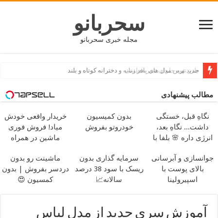
سحربانو
مجله خبری سحربانو
جدید ترین مدل های پافر زنانه و دخترانه کوتاه و بلند
مطالب پیشنهادی
نگاهِ قبل، خستگی
بدون کمیسیون
خریدار واقعی خودش
داشت... نگاهِ بعد،
خودروتو بفروش
میاد! فروش فوری
انرژی داره 🌸 بلفا با
ماشین در همراه
25% تخفیف
مکانیک
جوانسازی و آبرسانی
سرمایه گذاری بدون
ماشینت رو بدون
بالای پوست با
ریسک با سود 38 درصد
دردسر بفروش | بدون
اسپیرولینا
سالانه📈
کمسیون 😍
آموزش سری جدید از مدل لباس