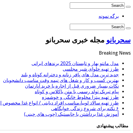
برگه نمونه
سحربانو
مجله خبری سحربانو
Breaking News
مدل مانتو بهار و تابستان 2025 برندهای ایرانی
طرز تهیه حلوای شیر مجلسی
جدید ترین مدل های پافر زنانه و دخترانه کوتاه و بلند
بهترین کسب و کار و شغل های نیمه وقت مناسب دانشجویان
نکات بسیار ضروری قبل از اجاره یا خرید آپارتمان
پیام تبریک تولد رسمی با متن باکلاس و کوتاه
طرز تهیه پیتزا مخلوط خانگی و خوشمزه
طرز تهیه سالاد لوبیا،مناسب افراد دیابتی / انواع غذا مخصوص اف
۶ نکته برای شروع زندگی خوابگاهی
آموزش غذا برداشتن با چاپستیک (چوب های چینی)
مطالب پیشنهادی