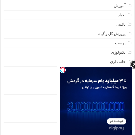
آموزش
اخبار
بافتنی
پرورش گل و گیاه
پوست
تکنولوژی
خانه داری
خانه و خانوداه
خیاطی
دسبنددخترانه
دسته‌بندی نشده
دسر
دکوراسیون
دنیای مد