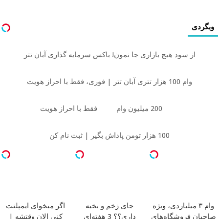
وبگردی
از سود هیچ بازاری جا نمون! باکس سرمایه گذاری آبان تتر
وام 100 هزار تتری آبان تتر | فوری، فقط با احراز هویت
200 میلیون وام
فقط با احراز هویت
100 هزار تومن پاداش بگیر | ثبت نام کن
وام ۳ میلیاردی، ویژه
جای زخم و بخیه
اگر میخوای ایمپلنت
صاحبان فروشگاه‌های
داری؟؟ 3 هفته‌ای
کنی الان وقتشه |