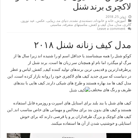
لاکچری برند شنل
ژوئن 25, 2018
آموزش
,
خانه و خانوداه
,
دسته‌بندی نشده
,
دنیای مد
,
زیبایی
,
عکس
,
عید نوروز
,
گالری
,
مدل
,
مدل کیف و کفش
,
مناسبتهای متفرقه
,
مناسبتی
Leave a comment
مدل کیف زنانه شنل ۲۰۱۸
کوکو شنل را همه میشناسند یا حداقل اسم او را شنیده اند زیرا سال ها از
مرگ او میگذرد اما نام او همچنان سر زبان ها است. برند شنل از
پرطرفدارترین و قدیمی ترین برندهای تولید کننده کیف, کفش, لباس و عطر
در دنیاست که سری جدید کیف های لاکچری خود را روانه بازار کرده است. این
مدل کیف ها مد بهاره هستند و طرح های شیکی دارند, کیف هایی با بندهای
ظریف و رنگ های مختلف.
کیف های شنل با بند بلند برای استایل های اسپرت و روزمره قابل استفاده
هستند و کیف های بدون بند برای مجالس و مهمانی های خاص مناسب اند, این
کیف های کوچک و بزرگ طرفداران پر و پا قرصی دارند که برای خوش
استایلی و خوشتیپ شدن از آن ها استفاده میکنند.