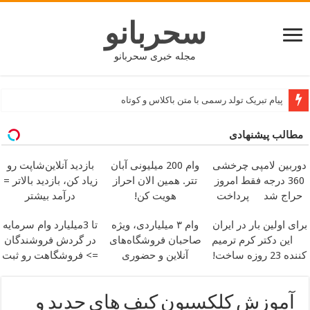
سحربانو
مجله خبری سحربانو
پیام تبریک تولد رسمی با متن باکلاس و کوتاه
مطالب پیشنهادی
دوربین لامپی چرخشی
وام 200 میلیونی آبان
بازدید آنلاین‌شاپت رو
360 درجه فقط امروز
تتر. همین الان احراز
زیاد کن، بازدید بالاتر =
حراج شد
پرداخت
هویت کن!
درآمد بیشتر
درب منزل
برای اولین بار در ایران
وام ۳ میلیاردی، ویژه
تا 3میلیارد وام سرمایه
این دکتر کرم ترمیم
صاحبان فروشگاه‌های
در گردش فروشندگان
کننده 23 روزه ساخت!
آنلاین و حضوری
=> فروشگاهت رو ثبت
کن
آموزش کلکسیون کیف های جدید و