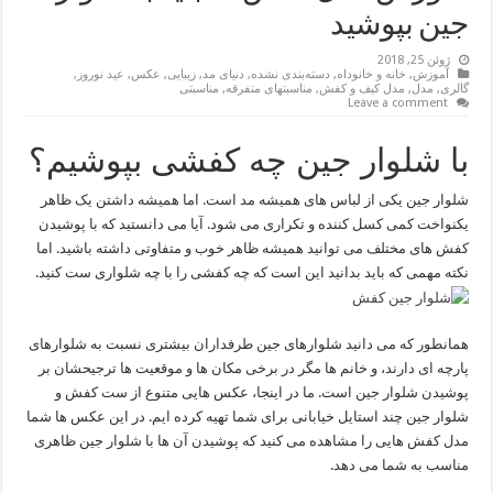
جین بپوشید
ژوئن 25, 2018
آموزش
,
خانه و خانوداه
,
دسته‌بندی نشده
,
دنیای مد
,
زیبایی
,
عکس
,
عید نوروز
,
گالری
,
مدل
,
مدل کیف و کفش
,
مناسبتهای متفرقه
,
مناسبتی
Leave a comment
با شلوار جین چه کفشی بپوشیم؟
شلوار جین یکی از لباس های همیشه مد است. اما همیشه داشتن یک ظاهر
یکنواخت کمی کسل کننده و تکراری می شود. آیا می دانستید که با پوشیدن
کفش های مختلف می توانید همیشه ظاهر خوب و متفاوتی داشته باشید. اما
نکته مهمی که باید بدانید این است که چه کفشی را با چه شلواری ست کنید.
همانطور که می دانید شلوارهای جین طرفداران بیشتری نسبت به شلوارهای
پارچه ای دارند، و خانم ها مگر در برخی مکان ها و موقعیت ها ترجیحشان بر
پوشیدن شلوار جین است. ما در اینجا، عکس هایی متنوع از ست کفش و
شلوار جین چند استایل خیابانی برای شما تهیه کرده ایم. در این عکس ها شما
مدل کفش هایی را مشاهده می کنید که پوشیدن آن ها با شلوار جین ظاهری
مناسب به شما می دهد.