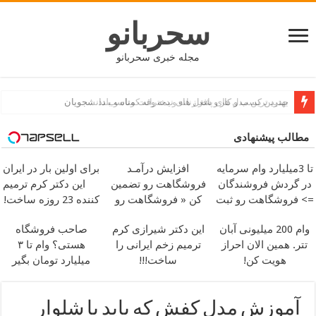
سحربانو
مجله خبری سحربانو
بهترین کسب و کار و شغل های نیمه وقت مناسب دانشجویان
مطالب پیشنهادی
تا 3میلیارد وام سرمایه
افزایش درآمـد
برای اولین بار در ایران
در گردش فروشندگان
فروشگاهت رو تضمین
این دکتر کرم ترمیم
=> فروشگاهت رو ثبت
کن « فروشگاهت رو
کننده 23 روزه ساخت!
کن
ثبت کن »
وام 200 میلیونی آبان
این دکتر شیرازی کرم
صاحب فروشگاه
تتر. همین الان احراز
ترمیم زخم ایرانی را
هستی؟ وام تا ۳
هویت کن!
ساخت!!!
میلیارد تومان بگیر
آموزش مدل کفش که باید با شلوار