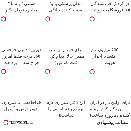
در گردش فروشندگان
دندان پزشکی با پک
هستی؟ وام تا ۳
=> فروشگاهت رو ثبت
سفید کننده خانگی
میلیارد تومان بگیر
کن
200 میلیون وام
برای فروش بیشتر،
دوربین لامپی چرخشی
فقط با احراز
همین حالا اقدام کن (
360 درجه فقط امروز
هویت
ثبت نام کن )
حراج شد
پرداخت
درب منزل
برای اولین بار در ایران
این دکتر شیرازی کرم
خداحافظی با کمردرد،
این دکتر کرم ترمیم
ترمیم زخم ایرانی را
بدون قرص و آمپول
کننده 23 روزه ساخت!
ساخت!!!
مطالب پیشنهادی