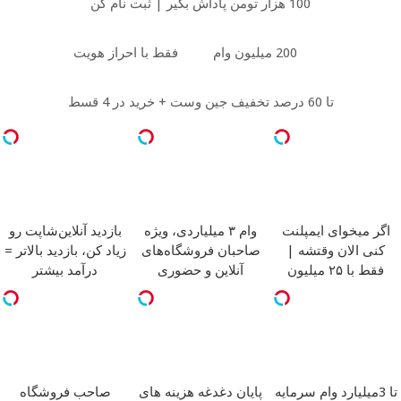
100 هزار تومن پاداش بگیر | ثبت نام کن
200 میلیون وام
فقط با احراز هویت
تا 60 درصد تخفیف جین وست + خرید در 4 قسط
اگر میخوای ایمپلنت
وام ۳ میلیاردی، ویژه
بازدید آنلاین‌شاپت رو
کنی الان وقتشه |
صاحبان فروشگاه‌های
زیاد کن، بازدید بالاتر =
فقط با ۲۵ میلیون
آنلاین و حضوری
درآمد بیشتر
تومان!!!
تا 3میلیارد وام سرمایه
پایان دغدغه هزینه های
صاحب فروشگاه