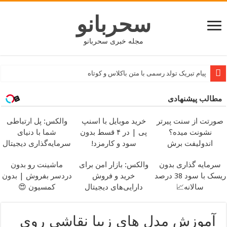
سحربانو
مجله خبری سحربانو
طرز تهیه پیتزا مخلوط خانگی و خوشمزه
مطالب پیشنهادی
صورتت از سنت پیرتر
خرید موبایل با اسنپ
والکس: پل ارتباطی
نشونت میده؟
پی | در ۴ قسط بدون
شما با دنیای
اندولیفت برش
سود و کارمزد!
سرمایه‌گذاری دیجیتال
می‌گردونه 🔰
سرمایه گذاری بدون
والکس: بازار امن برای
ماشینت رو بدون
ریسک با سود 38 درصد
خرید و فروش
دردسر بفروش | بدون
سالانه📈
دارایی‌های دیجیتال
کمسیون 😍
آموزش مدل های زیبا نقاشی روی