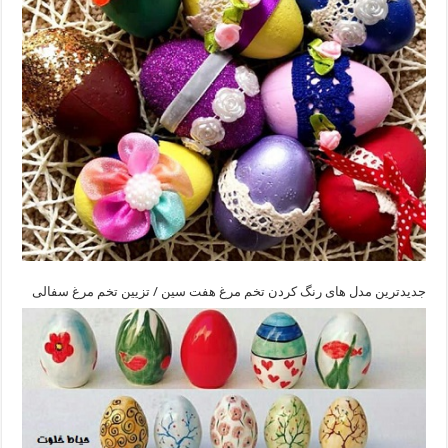
جدیدترین مدل های رنگ کردن تخم مرغ هفت سین / تزیین تخم مرغ سفالی