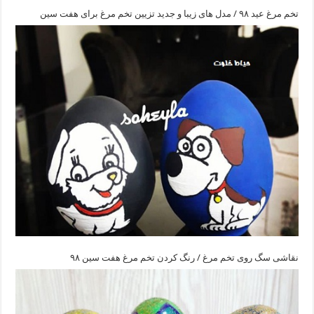
تخم مرغ عید ۹۸ / مدل های زیبا و جدید تزیین تخم مرغ برای هفت سین
نقاشی سگ روی تخم مرغ / رنگ کردن تخم مرغ هفت سین ۹۸