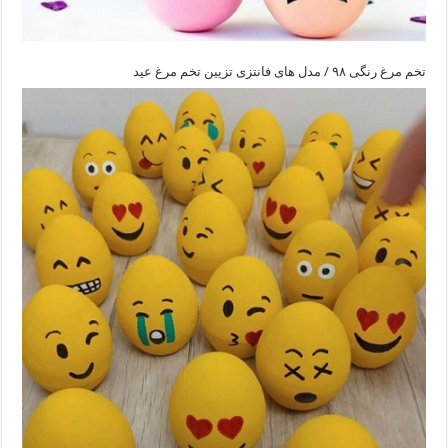
تخم مرغ رنگی ۹۸ / مدل های فانتزی تزیین تخم مرغ عید