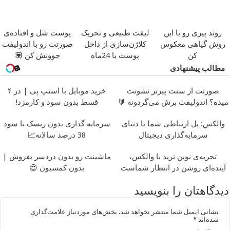
روند پیری رو با این
لیفت طبیعی و تحریک
پوست شل و افتاده‌ی
روش گیاهی معکوس
کلاژن‌سازی از داخل
صورتت رو با اندولیفت
کن
پوست با 24ماه
جوونش کن 💟
ماندگاری ✅ جوان شو
مطالب پیشنهادی
صورتت از سنت پیرتر نشونت
خرید موبایل با اسنپ پی | در ۴
میده؟ اندولیفت برش می‌گردونه 🔰
قسط بدون سود و کارمزد!
والکس: پل ارتباطی شما با دنیای
سرمایه گذاری بدون ریسک با سود
سرمایه‌گذاری دیجیتال
38 درصد سالانه📈
تجربه‌ی نوین ترید با والکس،
ماشینت رو بدون دردسر بفروش |
آینده‌ای روشن در انتظار شماست
بدون کمسیون 😍
دیدگاهتان را بنویسید
نشانی ایمیل شما منتشر نخواهد شد.
بخش‌های موردنیاز علامت‌گذاری
شده‌اند
*