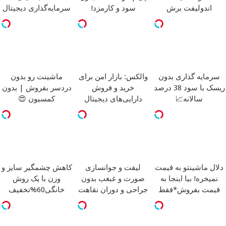
اندولیفت برش
سود و کارمزد!
سرمایه‌گذاری دیجیتال
می‌گردونه 🔰
سرمایه گذاری بدون
والکس: بازار امن برای
ماشینت رو بدون
ریسک با سود 38 درصد
خرید و فروش
دردسر بفروش | بدون
سالانه📈
دارایی‌های دیجیتال
کمسیون 😍
دلال ماشینتو به قیمت
لیفت و جوانسازی
کاهش چشمگیر سایز و
نمیخره! بیا اینجا به
صورت و غبغب بدون
وزن با یک روش
قیمت بفروش*فقط
جراحی و دوران نقاهت
خانگی60%تخفیف
خریدار واقعی*
✨