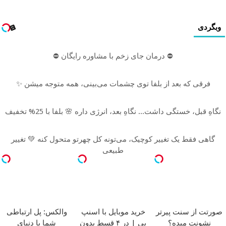
وبگردی
⛔ درمان جای زخم با مشاوره رایگان ⛔
فرقی که بعد از بلفا توی چشمات می‌بینی، همه متوجه میشن ✨
نگاهِ قبل، خستگی داشت... نگاهِ بعد، انرژی داره 🌸 بلفا با 25% تخفیف
گاهی فقط یک تغییر کوچیک، می‌تونه کل چهرتو متحول کنه 💚 تغییر
طبیعی
صورتت از سنت پیرتر
خرید موبایل با اسنپ
والکس: پل ارتباطی
نشونت میده؟
پی | در ۴ قسط بدون
شما با دنیای