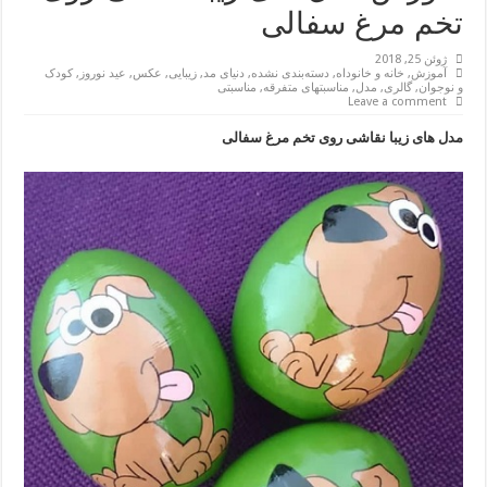
تخم مرغ سفالی
ژوئن 25, 2018
آموزش
,
خانه و خانوداه
,
دسته‌بندی نشده
,
دنیای مد
,
زیبایی
,
عکس
,
عید نوروز
,
کودک
و نوجوان
,
گالری
,
مدل
,
مناسبتهای متفرقه
,
مناسبتی
Leave a comment
مدل های زیبا نقاشی روی تخم مرغ سفالی