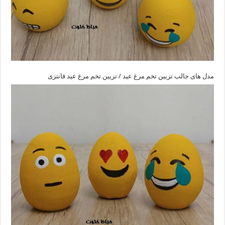
مدل های جالب تزیین تخم مرغ عید / تزیین تخم مرغ عید فانتزی