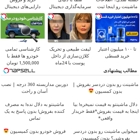
ماشینت رو اینجا ثبت
سرمایه‌گذاری دیجیتال
دارایی‌های دیجیتال
کن
تا ۱۰۰ میلیون اعتبار
لیفت طبیعی و تحریک
کارشناسی تمامی
خرید قسطی
کلاژن‌سازی از داخل
خودرو ها فقط با
پوست با 24ماه
1,500,000 تومان
ماندگاری
جوان شو
مطالب پیشنهادی
ماشینت رو بدون دردسر بفروش |
دوربین مداربسته 360 درجه | نصب
بدون کمسیون
آسان و راحت
دلال ماشینتو به قیمت نمیخره! بیا
ماشینتو به دلال نده! به مصرف
اینجا به قیمت بفروش*فقط خریدار
کننده بفروش! بدون پاسخ به یک
واقعی*
تماس
میخوایی ماشینت رو بدون دردسر
فروش خودرو بدون کمیسیون
بفروشی؟ بدون کمیسیون