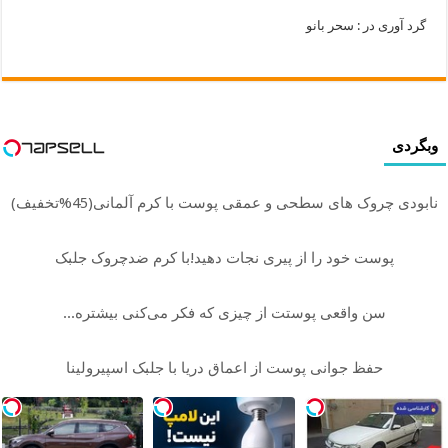
گرد آوری در : سحر بانو
وبگردی
نابودی چروک های سطحی و عمقی پوست با کرم آلمانی(45%تخفیف)
پوست خود را از پیری نجات دهید!با کرم ضدچروک جلبک
سن واقعی پوستت از چیزی که فکر می‌کنی بیشتره...
حفظ جوانی پوست از اعماق دریا با جلبک اسپیرولینا