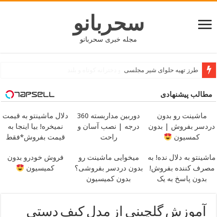
سحربانو
مجله خبری سحربانو
جدید ترین مدل های پافر زنانه و دخترانه کوتاه و بلند
مطالب پیشنهادی
ماشینت رو بدون
دوربین مداربسته 360
دلال ماشینتو به قیمت
دردسر بفروش | بدون
درجه | نصب آسان و
نمیخره! بیا اینجا به
کمسیون
راحت
قیمت بفروش*فقط
خریدار واقعی*
ماشینتو به دلال نده! به
میخوایی ماشینت رو
فروش خودرو بدون
مصرف کننده بفروش!
بدون دردسر بفروشی؟
کمیسیون
بدون پاسخ به یک
بدون کمیسیون
تماس
آموزش گلچینی از مدل کیف دستی