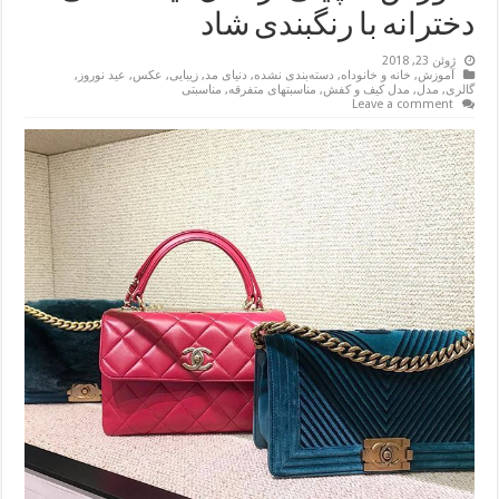
دخترانه با رنگبندی شاد
ژوئن 23, 2018
آموزش
,
خانه و خانوداه
,
دسته‌بندی نشده
,
دنیای مد
,
زیبایی
,
عکس
,
عید نوروز
,
گالری
,
مدل
,
مدل کیف و کفش
,
مناسبتهای متفرقه
,
مناسبتی
Leave a comment