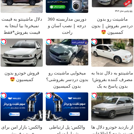
ماشینت رو بدون
دوربین مداربسته 360
دلال ماشینتو به قیمت
دردسر بفروش | بدون
درجه | نصب آسان و
نمیخره! بیا اینجا به
کمسیون
راحت
قیمت بفروش*فقط
خریدار واقعی*
ماشینتو به دلال نده! به
میخوایی ماشینت رو
فروش خودرو بدون
مصرف کننده بفروش!
بدون دردسر بفروشی؟
کمیسیون
بدون پاسخ به یک
بدون کمیسیون
تماس
از بازدید خودرو دلال ها
والکس: پل ارتباطی
والکس: بازار امن برای
خسته شدی؟ اطلاعات
شما با دنیای
خرید و فروش