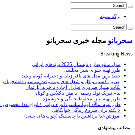
برگه نمونه
سحربانو
مجله خبری سحربانو
Breaking News
مدل مانتو بهار و تابستان 2025 برندهای ایرانی
طرز تهیه حلوای شیر مجلسی
جدید ترین مدل های پافر زنانه و دخترانه کوتاه و بلند
بهترین کسب و کار و شغل های نیمه وقت مناسب دانشجویان
نکات بسیار ضروری قبل از اجاره یا خرید آپارتمان
پیام تبریک تولد رسمی با متن باکلاس و کوتاه
طرز تهیه پیتزا مخلوط خانگی و خوشمزه
طرز تهیه سالاد لوبیا،مناسب افراد دیابتی / انواع غذا مخصوص اف
۶ نکته برای شروع زندگی خوابگاهی
آموزش غذا برداشتن با چاپستیک (چوب های چینی)
مطالب پیشنهادی