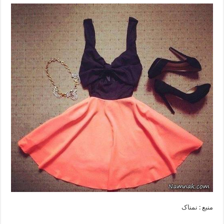
منبع : نمناک