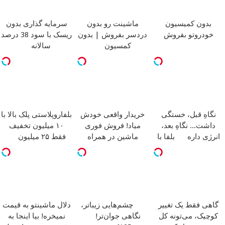
بدون کمیسیون
ماشینت رو بدون
سرمایه گذاری بدون
خودروتو بفروش
دردسر بفروش | بدون
ریسک با سود 38 درصد
کمسیون
سالانه
نگاهِ قبل، خستگی
خریدار واقعی خودش
بلفاروپلاستی پلک بالا با
داشت... نگاهِ بعد،
میاد! فروش فوری
۱۰ میلیون تخفیف
انرژی داره
بلفا با
ماشین در همراه
فقط ۲۵ میلیون
25% تخفیف
مکانیک
گاهی فقط یک تغییر
چشم‌هایی زیباتر،
دلال ماشینتو به قیمت
کوچیک، می‌تونه کل
نگاهی جوان‌تر!
نمیخره! بیا اینجا به