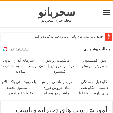
سحربانو
مجله خبری سحربانو
بهترین کسب و کار و شغل های نیمه وقت مناسب دانشجویان
مطالب پیشنهادی
بدون کمیسیون
ماشینت رو بدون
سرمایه گذاری بدون
خودروتو بفروش
دردسر بفروش | بدون
ریسک با سود 38 درصد
کمسیون
سالانه
نگاهِ قبل، خستگی
خریدار واقعی خودش
بلفاروپلاستی پلک بالا با
داشت... نگاهِ بعد،
میاد! فروش فوری
۱۰ میلیون تخفیف
انرژی داره
بلفا با
ماشین در همراه
فقط ۲۵ میلیون
25% تخفیف
مکانیک
آموزش ست های دخترانه مناسب