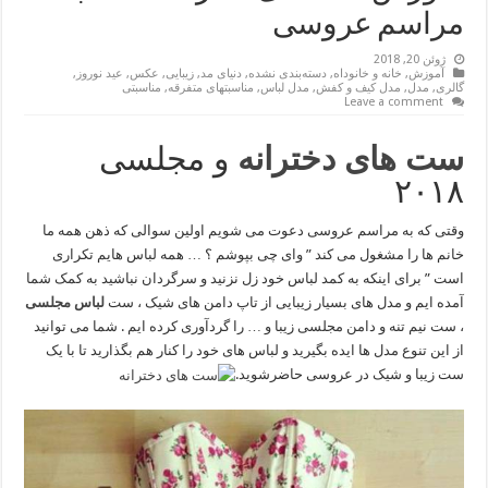
مراسم عروسی
ژوئن 20, 2018
آموزش
,
خانه و خانوداه
,
دسته‌بندی نشده
,
دنیای مد
,
زیبایی
,
عکس
,
عید نوروز
,
گالری
,
مدل
,
مدل کیف و کفش
,
مدل لباس
,
مناسبتهای متفرقه
,
مناسبتی
Leave a comment
ست های دخترانه
و مجلسی
۲۰۱۸
وقتی که به مراسم عروسی دعوت می شویم اولین سوالی که ذهن همه ما
خانم ها را مشغول می کند ” وای چی بپوشم ؟ … همه لباس هایم تکراری
است ” برای اینکه به کمد لباس خود زل نزنید و سرگردان نباشید به کمک شما
آمده ایم و مدل های بسیار زیبایی از تاپ دامن های شیک ، ست
لباس مجلسی
، ست نیم تنه و دامن مجلسی زیبا و … را گردآوری کرده ایم . شما می توانید
از این تنوع مدل ها ایده بگیرید و لباس های خود را کنار هم بگذارید تا با یک
ست زیبا و شیک در عروسی حاضرشوید.