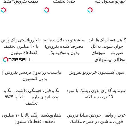
چهرتو متحول کنه
25% تخفیف
قیمت بفروش*فقط
تغییر طبیعی
بلفاروپلاستی
خریدار واقعی*
گاهی فقط پلک‌ها باید
ماشینتو به دلال نده! به
بلفاروپلاستی پلک پایین
جوان شوند، نه کل
مصرف کننده بفروش!
با ۱۰ میلیون تخفیف
صورت
نتیجه‌ای
بدون پاسخ به یک
فقط 3۵ میلیون
طبیعی
تماس
مطالب پیشنهادی
بدون کمیسیون خودروتو بفروش
ماشینت رو بدون دردسر بفروش |
بدون کمسیون
سرمایه گذاری بدون ریسک با سود
نگاهِ قبل، خستگی داشت... نگاهِ
38 درصد سالانه
بعد، انرژی داره
بلفا با 25%
تخفیف
خریدار واقعی خودش میاد! فروش
بلفاروپلاستی پلک بالا با ۱۰ میلیون
فوری ماشین در همراه مکانیک
تخفیف فقط ۲۵ میلیون