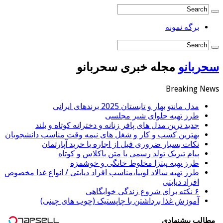
برگه نمونه
سحربانو
مجله خبری سحربانو
Breaking News
مدل مانتو بهار و تابستان 2025 برندهای ایرانی
طرز تهیه حلوای شیر مجلسی
جدید ترین مدل های پافر زنانه و دخترانه کوتاه و بلند
بهترین کسب و کار و شغل های نیمه وقت مناسب دانشجویان
نکات بسیار ضروری قبل از اجاره یا خرید آپارتمان
پیام تبریک تولد رسمی با متن باکلاس و کوتاه
طرز تهیه پیتزا مخلوط خانگی و خوشمزه
طرز تهیه سالاد لوبیا،مناسب افراد دیابتی / انواع غذا مخصوص
افراد دیابتی
۶ نکته برای شروع زندگی خوابگاهی
آموزش غذا برداشتن با چاپستیک (چوب های چینی)
مطالب پیشنهادی