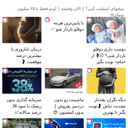
میخوای ایمپلنت کنی؟ | الان وقتشه | اونم فقط با ۲۵ میلیون
تومان!!!
دوست داری دوقلو
با پایین‌ترین هزینه
درمان ناباروری با
باردار شی؟ 🤱🏻 از
دوقلو باردار شو ✅
بیشترین درصد
«مام» نوبت بگیر
موفقیت 🤰
دیگه نگران بچه‌دار
ماشینت رو بدون
سرمایه گذاری بدون
نشدنت نباش 🤰نوبت
دردسر بفروش |
ریسک با سود 38
بگیر تا بهترین
بدون کمسیون 😍
درصد سالانه📈
متخصصان درمانت
کنن