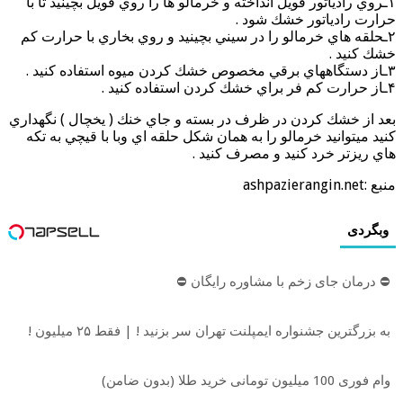
۱ـروي رادياتور فويل انداخته و خرمالو ها را روي فويل بچينيد تا با
حرارت رادياتور خشك شود .
۲ـحلقه هاي خرمالو را در سيني بچينيد و روي بخاري با حرارت كم
خشك كنيد .
۳ـاز دستگاههاي برقي مخصوص خشك كردن ميوه استفاده كنيد .
۴ـاز حرارت كم فر براي خشك كردن استفاده كنيد .
بعد از خشك كردن در ظرف در بسته و جاي خنك ( يخچال ) نگهداري
كنيد ميتوانيد خرمالو را به همان شكل حلقه اي وبا با قيچي به تكه
هاي ريزتر خرد كنيد و مصرف كنيد .
منبع :ashpazierangin.net
وبگردی
⛔ درمان جای زخم با مشاوره رایگان ⛔
به بزرگترین جشنواره ایمپلنت تهران سر بزنید ! | فقط ۲۵ میلیون !
وام فوری 100 میلیون تومانی خرید طلا (بدون ضامن)