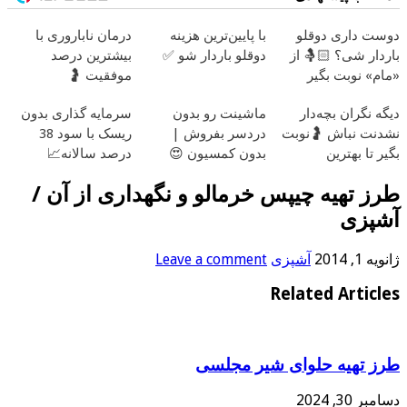
دوست داری دوقلو
با پایین‌ترین هزینه
درمان ناباروری با
باردار شی؟ 🤱🏻 از
دوقلو باردار شو ✅
بیشترین درصد
«مام» نوبت بگیر
موفقیت 🤰
دیگه نگران بچه‌دار
ماشینت رو بدون
سرمایه گذاری بدون
نشدنت نباش 🤰نوبت
دردسر بفروش |
ریسک با سود 38
بگیر تا بهترین
بدون کمسیون 😍
درصد سالانه📈
متخصصان درمانت
طرز تهیه چيپس خرمالو و نگهداری از آن /
کنن
آشپزی
ژانویه 1, 2014
آشپزی
Leave a comment
Related Articles
طرز تهیه حلوای شیر مجلسی
دسامبر 30, 2024