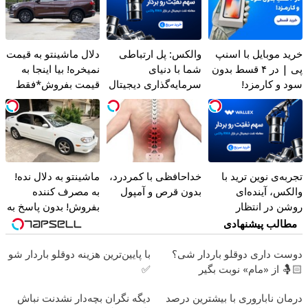
خرید موبایل با اسنپ
والکس: پل ارتباطی
دلال ماشینتو به قیمت
پی | در ۴ قسط بدون
شما با دنیای
نمیخره! بیا اینجا به
سود و کارمزد!
سرمایه‌گذاری دیجیتال
قیمت بفروش*فقط
خریدار واقعی*
تجربه‌ی نوین ترید با
خداحافظی با کمردرد،
ماشینتو به دلال نده!
والکس، آینده‌ای
بدون قرص و آمپول
به مصرف کننده
روشن در انتظار
بفروش! بدون پاسخ به
شماست
یک تماس
مطالب پیشنهادی
دوست داری دوقلو باردار شی؟
با پایین‌ترین هزینه دوقلو باردار شو
🤱🏻 از «مام» نوبت بگیر
✅
درمان ناباروری با بیشترین درصد
دیگه نگران بچه‌دار نشدنت نباش