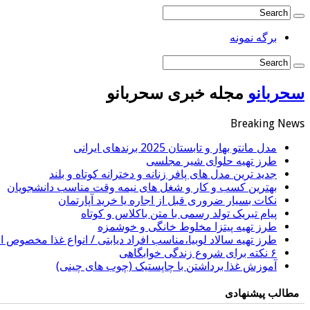
برگه نمونه
سحربانو
مجله خبری سحربانو
Breaking News
مدل مانتو بهار و تابستان 2025 برندهای ایرانی
طرز تهیه حلوای شیر مجلسی
جدید ترین مدل های پافر زنانه و دخترانه کوتاه و بلند
بهترین کسب و کار و شغل های نیمه وقت مناسب دانشجویان
نکات بسیار ضروری قبل از اجاره یا خرید آپارتمان
پیام تبریک تولد رسمی با متن باکلاس و کوتاه
طرز تهیه پیتزا مخلوط خانگی و خوشمزه
طرز تهیه سالاد لوبیا،مناسب افراد دیابتی / انواع غذا مخصوص اف
۶ نکته برای شروع زندگی خوابگاهی
آموزش غذا برداشتن با چاپستیک (چوب های چینی)
مطالب پیشنهادی