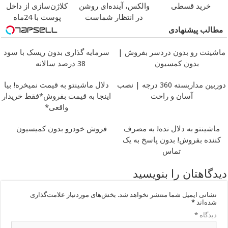
خرید قسطی
والکس، آینده‌ای روشن
کلاژن‌سازی از داخل
در انتظار شماست
پوست با 24ماه
ماندگاری
جوان شو
مطالب پیشنهادی
ماشینت رو بدون دردسر بفروش |
سرمایه گذاری بدون ریسک با سود
بدون کمسیون
38 درصد سالانه
دوربین مداربسته 360 درجه | نصب
دلال ماشینتو به قیمت نمیخره! بیا
آسان و راحت
اینجا به قیمت بفروش*فقط خریدار
واقعی*
ماشینتو به دلال نده! به مصرف
فروش خودرو بدون کمیسیون
کننده بفروش! بدون پاسخ به یک
تماس
دیدگاهتان را بنویسید
نشانی ایمیل شما منتشر نخواهد شد.
بخش‌های موردنیاز علامت‌گذاری
شده‌اند
*
دیدگاه
*