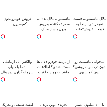
دلال ماشینتو به قیمت
ماشینتو به دلال نده! به
فروش خودرو بدون
نمیخره! بیا اینجا به
مصرف کننده بفروش!
کمیسیون
قیمت بفروش*فقط
بدون پاسخ به یک
خریدار واقعی*
تماس
میخوایی ماشینت رو
از بازدید خودرو دلال ها
والکس: پل ارتباطی
بدون دردسر بفروشی؟
خسته شدی؟ اطلاعات
شما با دنیای
بدون کمیسیون
ماشینت رو اینجا ثبت
سرمایه‌گذاری دیجیتال
کن
تا ۱۰۰ میلیون اعتبار
تجربه‌ی نوین ترید با
لیفت طبیعی و تحریک