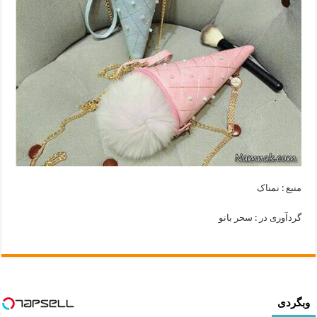
منبع : نمناک
گردآوری در : سحر بانو
وبگردی