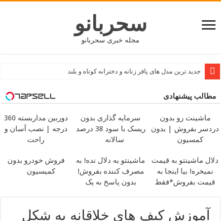
سحربانو
مجله خبری سحربانو
جدید ترین مدل های پافر زنانه و دخترانه کوتاه و بلند
مطالب پیشنهادی
ماشینت رو بدون
سرمایه گذاری بدون
دوربین مداربسته 360
دردسر بفروش | بدون
ریسک با سود 38 درصد
درجه | نصب آسان و
کمسیون
سالانه
راحت
دلال ماشینتو به قیمت
ماشینتو به دلال نده! به
فروش خودرو بدون
نمیخره! بیا اینجا به
مصرف کننده بفروش!
کمیسیون
قیمت بفروش*فقط
بدون پاسخ به یک
خریدار واقعی*
تماس
آموزش کیف های خلاقانه به شکل