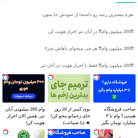
نقره بیشترین رشد رو داشته! از سودش جا نمون
❗❗200 میلیون وام❗❗ در آبان تتر احراز هویت کن
❗❗200 میلیون وام❗❗ هر چی میخوای باهاش بخر!!
❗❗200 میلیون وام❗❗ فقط با احراز هویت در آبان تتر
احب فروشگاه
توی کمتر از 20 روز
وام 200 میلیونی آبان
هستی؟ وام تا ۳
جای زخماتو محو کن!
تتر. همین الان احراز
یلیارد تومان بگیر
🔥 (با ضمانت)
هویت کن!