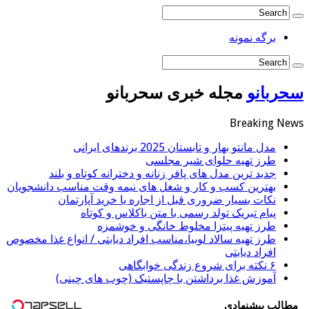
برگه نمونه
حربانو
مجله خبری سحربانو
Breaking New
مدل مانتو بهار و تابستان 2025 برندهای ایرانی
طرز تهیه حلوای شیر مجلسی
جدید ترین مدل های پافر زنانه و دخترانه کوتاه و بلند
بهترین کسب و کار و شغل های نیمه وقت مناسب دانشجویان
نکات بسیار ضروری قبل از اجاره یا خرید آپارتمان
پیام تبریک تولد رسمی با متن باکلاس و کوتاه
طرز تهیه پیتزا مخلوط خانگی و خوشمزه
طرز تهیه سالاد لوبیا،مناسب افراد دیابتی / انواع غذا مخصوص
افراد دیابتی
۶ نکته برای شروع زندگی خوابگاهی
آموزش غذا برداشتن با چاپستیک (چوب های چینی)
مطالب پیشنهادی