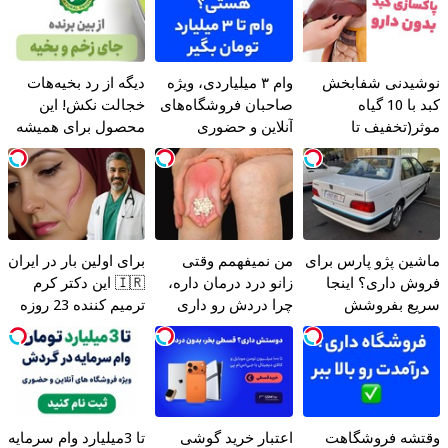
وشیدنی شفابخش
وام ۳ میلیاردی، ویژه
دیگه از رد بخیه‌هات
کبد با 10 گیاه
صاحبان فروشگاه‌های
خجالت نکش! این
وثر(تخفیف تا
آنلاین و حضوری
محصول برای همیشه
مشب)
درمانش می‌کنه
اشین پژو پارس برای
من نمیفهمم وقتی
برای اولین بار در ایران
روش داری؟ اینجا
زانو درد درمان داره،
🇮🇷 این دکتر کرم
ریع بفروشش
چرا دردش رو داری
ترمیم کننده 23 روزه
تحمل میکنی؟❗
ساخت!
قتشه فروشگاهت
اعتبار خرید گوشی
تا 3میلیارد وام سرمایه