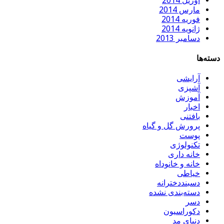
آوریل 2014
مارس 2014
فوریه 2014
ژانویه 2014
دسامبر 2013
سته‌ها
آرایشی
آشپزی
آموزش
اخبار
بافتنی
پرورش گل و گیاه
پوست
تکنولوژی
خانه داری
خانه و خانوداه
خیاطی
دسبنددخترانه
دسته‌بندی نشده
دسر
دکوراسیون
دنیای مد