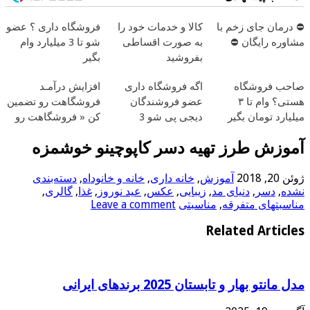
 درمان جای زخم با
کالا و خدمات خود را
فروشگاه داری ؟ عضو
شاوره رایگان ⛔
به صورت اقساطی
شو تا 3 میلیارد وام
بفروشید
بگیر
احب فروشگاه
اگه فروشگاه داری
افزایش درآمـد
هستی؟ وام تا ۳
عضو فروشندگان
فروشگاهت رو تضمین
یلیارد تومان بگیر
دیجی پی شو 3
کن « فروشگاهت رو
میلیارد وام بگیر
ثبت کن »
موزش طرز تهیه دسر کاپوچینو خوشمزه
وئن 20, 2018
آموزش
,
خانه داری
,
خانه و خانوداه
,
دسته‌بندی
شده
,
دسر
,
دنیای مد
,
زیبایی
,
عکس
,
عید نوروز
,
غذا
,
گالری
,
ناسبتهای متفرقه
,
مناسبتی
Leave a comment
Related Article
دل مانتو بهار و تابستان 2025 برندهای ایرانی