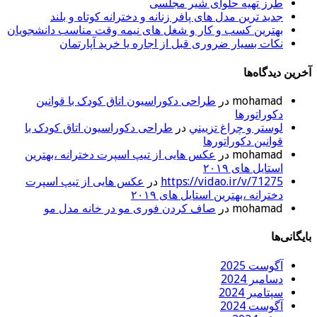
طرز تهیه حلوای شیر مجلسی
جدید ترین مدل های پافر زنانه و دخترانه کوتاه و بلند
بهترین کسب و کار و شغل های نیمه وقت مناسب دانشجویان
نکات بسیار ضروری قبل از اجاره یا خرید آپارتمان
خرین دیدگاه‌ها
mohamad
در
طراحی دکوراسیون اتاق کودک با قوانین
دکوراتورها
لوستر و چراغ تزييني
در
طراحی دکوراسیون اتاق کودک با
قوانین دکوراتورها
mohamad
در
عکس هایی از تیپ اسپرت دخترانه ،بهترین
استایل های ۲۰۱۹
https://vidao.ir/v/71275
در
عکس هایی از تیپ اسپرت
دخترانه ،بهترین استایل های ۲۰۱۹
mohamad
در
صاف کردن فوری مو در خانه مدل مو
ایگانی‌ها
آگوست 2025
دسامبر 2024
سپتامبر 2024
آگوست 2024