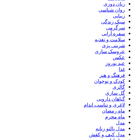
ربان دوزی
روان شناسی
زیبایی
سبک زندگی
سرگرمی
سفره آرایی
سلامت و تغذیه
شرینی پزی
عروسک سازی
عکس
عید نوروز
غذا
فرهنگ و هنر
کودک و نوجوان
گالری
گل سازی
گیاهان دارویی
لاغری و تناسب اندام
ماه رمضان
ماه محرم
مدل
مدل پالتو زنانه
مدل کیف و کفش