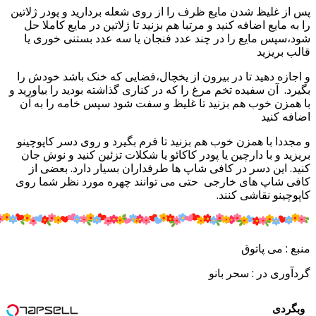
س از غلیظ شدن مایع ظرف را از روی شعله بردارید و پودر ژلاتین
ا به مایع اضافه کنید و مرتبا هم بزنید تا ژلاتین در مایع کاملا حل
ود،سپس مایع را در چند عدد فنجان یا سه عدد بستنی خوری یا
الب بریزید
 اجازه دهید تا در بیرون از یخچال،فضایی که خنک باشد خودش را
گیرد. آن سفیده تخم مرغ را که در کناری گذاشته بودید را بیاورید و
ا همزن خوب هم بزنید تا غلیظ و سفت شود سپس خامه را به آن
ضافه کنید
 مجددا با همزن خوب هم بزنید تا فرم بگیرد و روی دسر کاپوچینو
ریزید و با دارچین یا پودر کاکائو یا شکلات تزئین کنید و نوش جان
نید. این دسر در کافی شاپ ها طرفداران بسیار دارد. بعضی از
افی شاپ های خارجی حتی می توانند چهره مورد نظر شما روی
اپوچینو نقاشی کنند.
نبع : می پاتوق
ردآوری در : سحر بانو
وبگردی