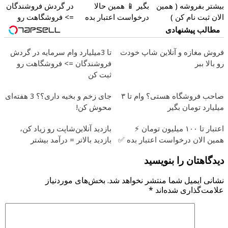
یشتر بفروشه ( همین
بگیر 📱 همین حالا
در گردش فروشندگان
لان ثبت نام کن )
درخواست اعتبار بده
=> فروشگاهت رو
🎯
ثبت کن
مطالب پیشنهادی
روش مغازه و آنلاین شاپ خودت
تا 3میلیارد وام سرمایه در گردش
و بالا ببر
فروشندگان => فروشگاهت رو
ثبت کن
صاحب فروشگاه هستی؟ وام تا ۳
جای زخم و بخیه داری؟؟ 3 هفته‌ای
یلیارد تومان بگیر
محوش کن!
اعتبار تا ۱۰۰ میلیون تومان ⚡
بازدید آنلاین‌شاپت رو زیاد کن،
مین الان درخواست اعتبار بده ✅
بازدید بالاتر = درآمد بیشتر
یدگاهتان را بنویسید
شانی ایمیل شما منتشر نخواهد شد.
بخش‌های موردنیاز
لامت‌گذاری شده‌اند
*