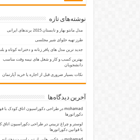
نوشته‌های تازه
مدل مانتو بهار و تابستان 2025 برندهای ایرانی
طرز تهیه حلوای شیر مجلسی
جدید ترین مدل های پافر زنانه و دخترانه کوتاه و بلن
بهترین کسب و کار و شغل های نیمه وقت مناسب
دانشجویان
نکات بسیار ضروری قبل از اجاره یا خرید آپارتمان
آخرین دیدگاه‌ها
mohamad
در
طراحی دکوراسیون اتاق کودک با قو
دکوراتورها
لوستر و چراغ تزييني
در
طراحی دکوراسیون اتاق ک
با قوانین دکوراتورها
mohamad
در
عکس هایی از تیپ اسپرت دخترانه