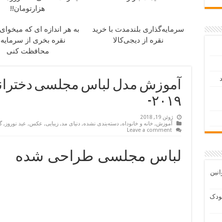
هزارتومان!!
سرمایه‌گذاری بلندمدت با خرید
به هر اندازه ای که میخوای
نقره از دیجی‌کالا
نقره بخری از سرمایه
محافظت کنی
د
آموزش مدل لباس مجلسی دخترانه
۲۰۱۹-
ژوئن 19, 2018
آموزش
,
خانه و خانوداه
,
دسته‌بندی نشده
,
دنیای مد
,
زیبایی
,
عکس
,
عید نوروز
,
گ
Leave a comment
لباس مجلسی طراحی شده
انین
ودک